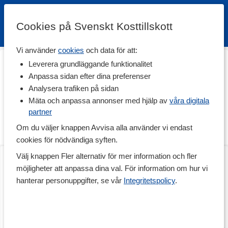
Cookies på Svenskt Kosttillskott
Vi använder
cookies
och data för att:
Hem
>
Träningstillskott
>
Muskeluppbyggnad
Leverera grundläggande funktionalitet
Muskeluppbyggnad
Anpassa sidan efter dina preferenser
Analysera trafiken på sidan
Här har vi samlat kosttillskott med potenta ämnen som kan vara
intressant för dig som tränar hårt med fokus på styrketräning. Här
Mäta och anpassa annonser med hjälp av
våra digitala
finns ZMA med den klassiska blandningen zink, magnesium och
partner
vitamin B6, du hittar kosttillskott med extrakt från tribulus samt
Om du väljer knappen Avvisa alla använder vi endast
andra produkter som marknadsförs som så kallade t-boosters.
cookies för nödvändiga syften.
Core ZMA Pro
Core ZMA
Välj knappen Fler alternativ för mer information och fler
180 kaps
180 kaps
möjligheter att anpassa dina val. För information om hur vi
hanterar personuppgifter, se vår
Integritetspolicy
.
Medlemspris