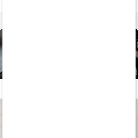
120 kaps
180 kaps
60 kaps
Lär dig mer
5 tips för ökad muskelmassa
Läs artikel