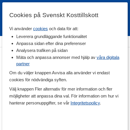
Cookies på Svenskt Kosttillskott
Vi använder
cookies
och data för att:
Fri frakt
Snabb leverans
Kundklubb
Leverera grundläggande funktionalitet
Hem
>
Träningstillskott
>
Muskeluppbyggnad
Anpassa sidan efter dina preferenser
Analysera trafiken på sidan
Mäta och anpassa annonser med hjälp av
våra digitala
partner
Om du väljer knappen Avvisa alla använder vi endast
cookies för nödvändiga syften.
Välj knappen Fler alternativ för mer information och fler
möjligheter att anpassa dina val. För information om hur vi
hanterar personuppgifter, se vår
Integritetspolicy
.