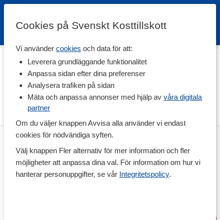
Cookies på Svenskt Kosttillskott
Vi använder
cookies
och data för att:
Hem
>
Träning & Tillbehör
>
Träningsredskap
>
Hantlar
Leverera grundläggande funktionalitet
Hantlar
Anpassa sidan efter dina preferenser
Analysera trafiken på sidan
I denna kategori hittar du smidiga hantlar för hemmaträning av
hög kvalitet.
Mäta och anpassa annonser med hjälp av
våra digitala
partner
Flexibel träning hemma
Läs mer
Om du väljer knappen Avvisa alla använder vi endast
Styrketräning är viktigt för att vi ska kunna behålla musklernas
Abilica Dumbbells
Abilica Dumbbells
cookies för nödvändiga syften.
styrka och funktion. Musklerna skyddar oss från yttre påfrestningar
2 kg
3 kg
och hjälper oss att orka mer i vardagen.
Välj knappen Fler alternativ för mer information och fler
möjligheter att anpassa dina val. För information om hur vi
Vill du träna hemma eller vara flexibel och kunna ta med dig din
träningsutrustning, är hantlar ett bra alternativet. Med ett par
hanterar personuppgifter, se vår
Integritetspolicy
.
passande hantlar kan du utföra mängder av olika
styrketräningsövningar, bara fantasin sätter gränserna för vad du
kan göra.