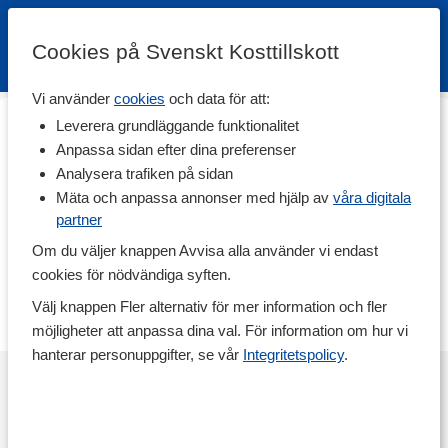
Cookies på Svenskt Kosttillskott
Vi använder
cookies
och data för att:
Hem
>
Träningstillskott
>
Aminosyror
>
DAA
Leverera grundläggande funktionalitet
DAA
Anpassa sidan efter dina preferenser
Analysera trafiken på sidan
DAA står för D-aspartic acid (D-asparaginsyra), och är populärt
framförallt bland personer som tränar med fokus på
Mäta och anpassa annonser med hjälp av
våra digitala
muskelbyggnad och styrka. DAA bidrar till frisättningen av flera
partner
hormon. Här finns kosttillskott med aminosyran DAA.
Om du väljer knappen Avvisa alla använder vi endast
cookies för nödvändiga syften.
Vi har för närvarande inga produkter inom denna
kategori. Är du intresserad av att handla produkter inom
Välj knappen Fler alternativ för mer information och fler
denna kategori - var vänlig att kontakta vår
kundservice
.
möjligheter att anpassa dina val. För information om hur vi
hanterar personuppgifter, se vår
Integritetspolicy
.