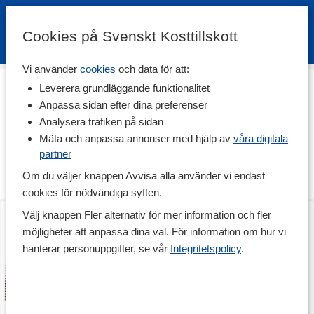
Cookies på Svenskt Kosttillskott
Vi använder
cookies
och data för att:
Hem
>
Träningstillskott
>
Under Träning
>
Energibars
Leverera grundläggande funktionalitet
Energibars
Anpassa sidan efter dina preferenser
Analysera trafiken på sidan
En god energibar ger snabb energi när du behöver det som bäst.
Energibars innehåller snabba kolhydrater som kroppen snabbt
Mäta och anpassa annonser med hjälp av
våra digitala
kan använda som direkt energi mitt under passets gång, så att du
partner
orkar hela vägen. Välj mellan lättuggade energibars och fyll på
Om du väljer knappen Avvisa alla använder vi endast
med välbehövlig energi under och efter träningspasset.
cookies för nödvändiga syften.
Crunchy Sport Bar
Crunchy Sport Bar
Välj knappen Fler alternativ för mer information och fler
40 g
25-pack
möjligheter att anpassa dina val. För information om hur vi
hanterar personuppgifter, se vår
Integritetspolicy
.