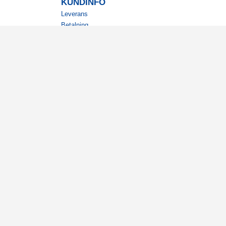
KUNDINFO
Leverans
Betalning
Returer
Köpvillkor
Kundklubb
Studentrabatt
Militärrabatt
Kontaktuppgifter Läkemedelsverket