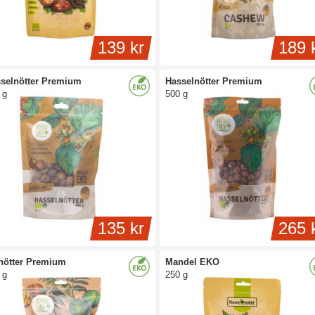
139 kr
189 
selnötter Premium
Hasselnötter Premium
 g
500 g
135 kr
265 
nötter Premium
Mandel EKO
 g
250 g