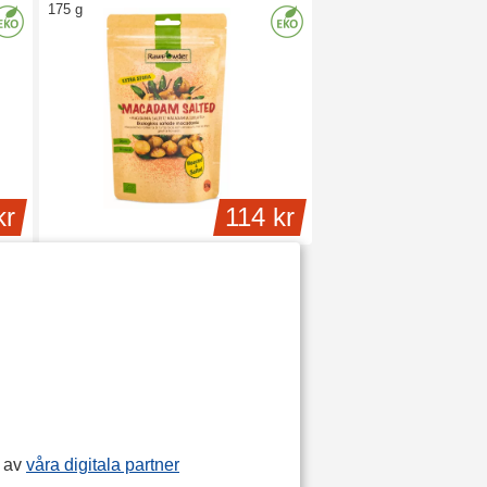
175 g
kr
114 kr
p av
våra digitala partner