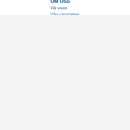
OM OSS
Vår vision
Våra varumärken
Vår historia
Tillgänglighet
Återförsäljare
Karriär
Samarbeten
Ambassadörsteam