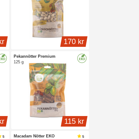
kr
170 kr
Pekannötter Premium
125 g
kr
115 kr
Macadam Nötter EKO
5
5