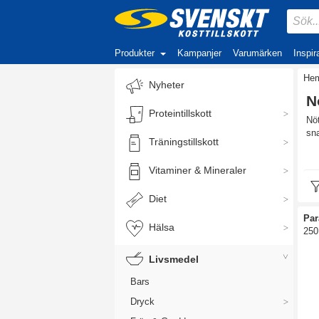
Produkter
Kampanjer
Varumärken
Inspir
He
Nyheter
N
Proteintillskott
Nöt
sna
Träningstillskott
Na
Vitaminer & Mineraler
Ta 
mel
Diet
Här
Par
apr
Hälsa
250
per
Livsmedel
Bars
Dryck