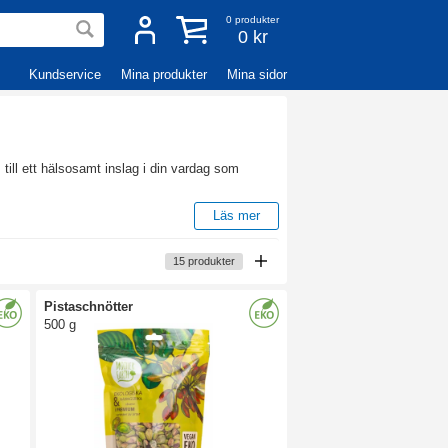
0
produkter
0 kr
Kundservice
Mina produkter
Mina sidor
m till ett hälsosamt inslag i din vardag som
Läs mer
er, frön och kärnor som fungerar perfekt som ett
15
produkter
berrik chiapudding, till de mandelliknande
Pistaschnötter
är dessutom raw och ekologiska, vilket gör dem
500 g
ssa ljuva och näringsrika nötter och frön!