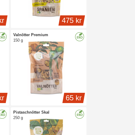
kr
475 kr
Valnötter Premium
150 g
kr
65 kr
Pistaschnötter Skal
250 g