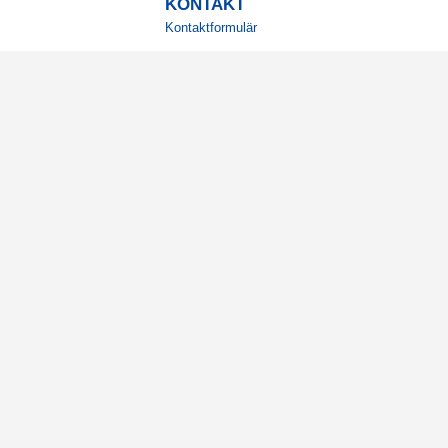
KONTAKT
Kontaktformulär
TELEFON
0220601001
Vardagar: 09:00-12:00
E-POST
info@svensktkosttillskott.se
MINA SIDOR
Logga in