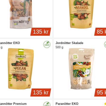
135 kr
85 
annötter EKO
Jordnötter Skalade
 g
500 g
135 kr
95 
annötter Premium
Paranötter EKO