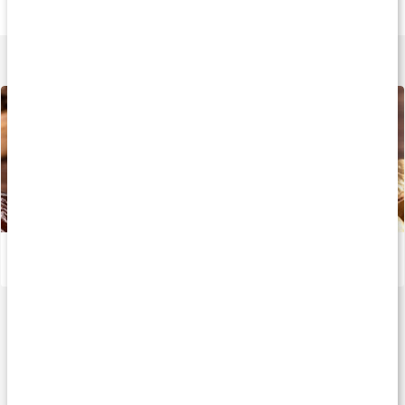
125 g
250 g
350 g
Lär dig mer
Recept: Raw Macabollar
Läs artikel