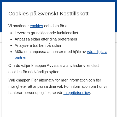
Cookies på Svenskt Kosttillskott
Vi använder
cookies
och data för att:
Fri frakt
Snabb leverans
Kundklubb
Leverera grundläggande funktionalitet
Hem
>
Livsmedel
>
Nötter
Anpassa sidan efter dina preferenser
Analysera trafiken på sidan
Mäta och anpassa annonser med hjälp av
våra digitala
partner
Om du väljer knappen Avvisa alla använder vi endast
cookies för nödvändiga syften.
Välj knappen Fler alternativ för mer information och fler
möjligheter att anpassa dina val. För information om hur vi
hanterar personuppgifter, se vår
Integritetspolicy
.