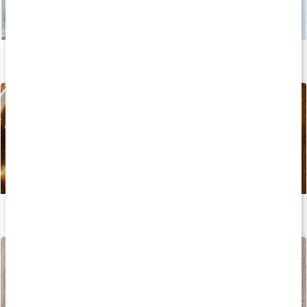
Recept: Proteinrik kycklingsallad
Läs artikel
Recept: Fettförbrännande chiligryta på högrev
Läs artikel