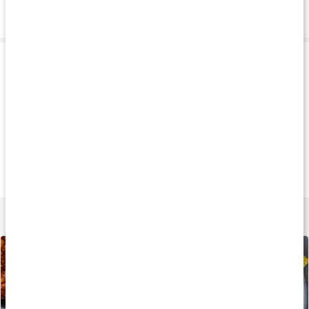
Leverans & betalning
Produkttips
Andra har köpt
Andra har köpt
Andra har köp
95 kr
209 kr
188 k
Havssalt Finmalet
Finkornigt salt
Havssalt Ströare
227 g
737 g
227 g
Lär dig mer