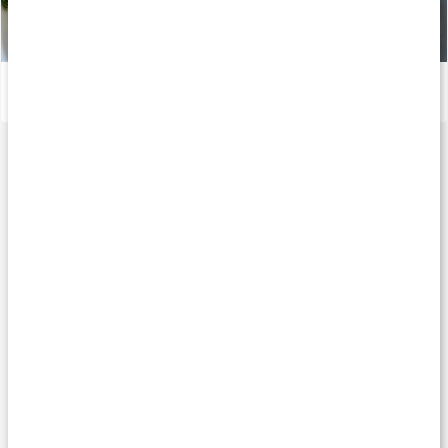
Recept: Proteinrika laxbiffar
Läs artikel