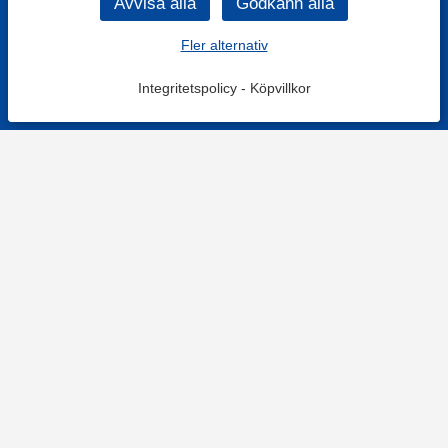
Fler alternativ
Integritetspolicy
-
Köpvillkor
KONTAKT
Kontaktformulär
TELEFON
0220601001