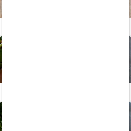
Recept: Pasta carbonara med ärtor
Läs artikel
Recept: Torsk med pepparrotssås & potatis
Läs artikel