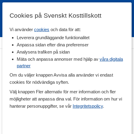
Cookies på Svenskt Kosttillskott
Vi använder
cookies
och data för att:
Fri frakt
Snabb leverans
Kundklubb
Leverera grundläggande funktionalitet
Hem
>
Livsmedel
>
Till Skafferiet
>
Salt
Anpassa sidan efter dina preferenser
Analysera trafiken på sidan
Mäta och anpassa annonser med hjälp av
våra digitala
partner
Om du väljer knappen Avvisa alla använder vi endast
cookies för nödvändiga syften.
Välj knappen Fler alternativ för mer information och fler
möjligheter att anpassa dina val. För information om hur vi
hanterar personuppgifter, se vår
Integritetspolicy
.