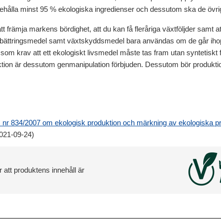
hålla minst 95 % ekologiska ingredienser och dessutom ska de övriga 5
att främja markens bördighet, att du kan få fleråriga växtföljder samt a
förbättringsmedel samt växtskyddsmedel bara användas om de går ih
U som krav att ett ekologiskt livsmedel måste tas fram utan synteti
ktion är dessutom genmanipulation förbjuden. Dessutom bör produktion
) nr 834/2007 om ekologisk produktion och märkning av ekologiska 
021-09-24)
 att produktens innehåll är