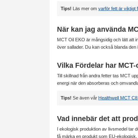
Tips!
Läs mer om
varför fett är viktigt
När kan jag använda MC
MCT Oil EKO är mångsidig och lätt att in
över sallader. Du kan också blanda den i d
Vilka Fördelar har MCT-
Till skillnad från andra fetter tas MCT u
energi när den absorberas och omvandla
Tips!
Se även vår
Healthwell MCT C8
Vad innebär det att pro
I ekologisk produktion av livsmedel tar d
få märka en produkt som EU-ekologisk, 