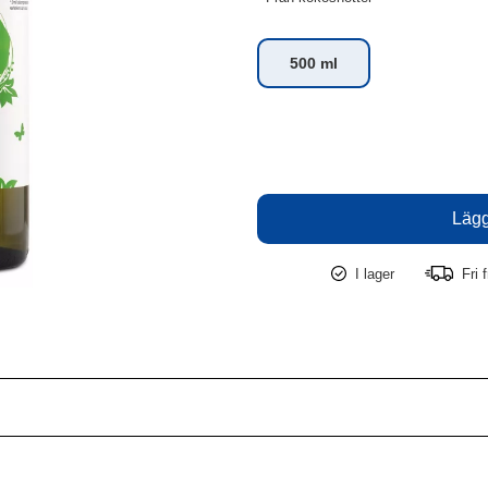
500 ml
I lager
Fri f