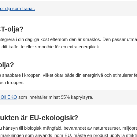
 för dig som tränar.
T-olja?
tegrera i din dagliga kost eftersom den är smaklös. Den passar utmärkt
itt kaffe, te eller smoothie för en extra energikick.
olja?
pp snabbare i kroppen, vilket ökar både din energinivå och stimulerar 
s i kroppen.
 Oil EKO
som innehåller minst 95% kaprylsyra.
dukten är EU-ekologisk?
u hänsyn till biologisk mångfald, bevarandet av naturresurser, miljöpr
märkningen som används inom EU, måste en produkt uppfylla strikta 