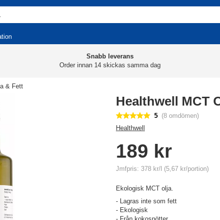
ation
Snabb leverans
Order innan 14 skickas samma dag
ja & Fett
Healthwell MCT 
5
(8 omdömen)
Healthwell
189 kr
Jmfpris: 378 kr/l (5,67 kr/portion)
Ekologisk MCT olja.
- Lagras inte som fett
- Ekologisk
- Från kokosnötter