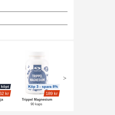
 köpt
Köp 3 - spara 8%
62 kr
189 kr
1 649 kr
ja
Trippel Magnesium
Core Protein Pro
90 kaps
3 kg