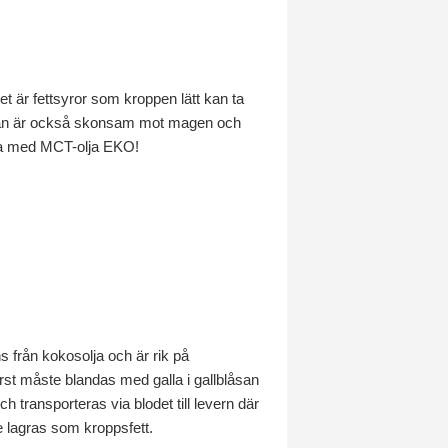
t är fettsyror som kroppen lätt kan ta
ljan är också skonsam mot magen och
syra med MCT-olja EKO!
 från kokosolja och är rik på
örst måste blandas med galla i gallblåsan
transporteras via blodet till levern där
e lagras som kroppsfett.