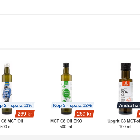
p 2 - spara 11%
Köp 3 - spara 12%
Andra har
269 kr
269 kr
 C8 MCT Oil
MCT C8 Oil EKO
Upgrit C8 MCT-ol
500 ml
500 ml
100 ml