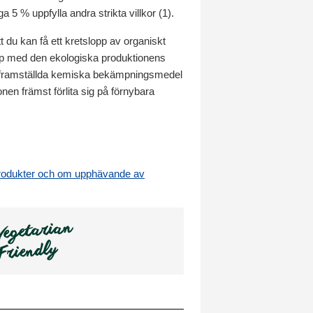
 % uppfylla andra strikta villkor (1).
tt du kan få ett kretslopp av organiskt
op med den ekologiska produktionens
skt framställda kemiska bekämpningsmedel
en främst förlita sig på förnybara
produkter och om upphävande av