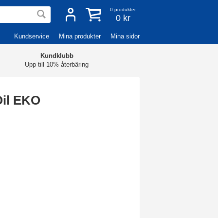
0
produkter
0 kr
Kundservice
Mina produkter
Mina sidor
Kundklubb
Upp till 10% återbäring
Oil EKO