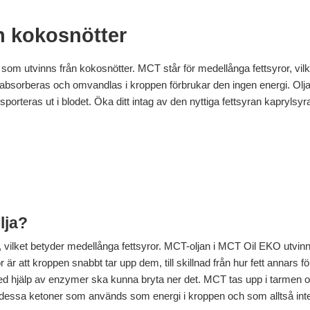
n kokosnötter
m utvinns från kokosnötter. MCT står för medellånga fettsyror, vilke
bsorberas och omvandlas i kroppen förbrukar den ingen energi. O
sporteras ut i blodet. Öka ditt intag av den nyttiga fettsyran kapryl
lja?
vilket betyder medellånga fettsyror. MCT-oljan i MCT Oil EKO utvinns
är att kroppen snabbt tar upp dem, till skillnad från hur fett annars f
 hjälp av enzymer ska kunna bryta ner det. MCT tas upp i tarmen och 
n dessa ketoner som används som energi i kroppen och som alltså int