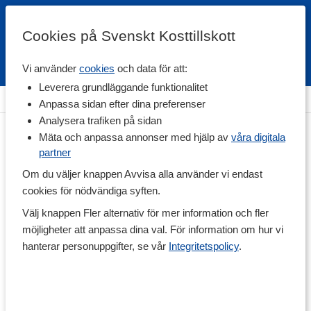
Cookies på Svenskt Kosttillskott
Vi använder
cookies
och data för att:
Fri frakt
Snabb leverans
Kundklubb
Leverera grundläggande funktionalitet
Hem
>
Träningstillskott
>
Aminosyror
>
Tyrosin
Anpassa sidan efter dina preferenser
Analysera trafiken på sidan
Mäta och anpassa annonser med hjälp av
våra digitala
partner
Om du väljer knappen Avvisa alla använder vi endast
cookies för nödvändiga syften.
Välj knappen Fler alternativ för mer information och fler
möjligheter att anpassa dina val. För information om hur vi
hanterar personuppgifter, se vår
Integritetspolicy
.