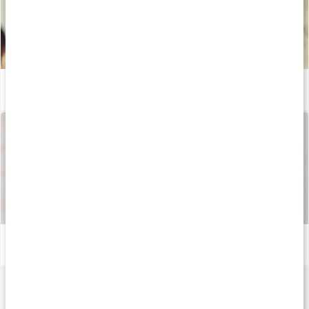
Vad gör aminosyran L-tyrosin?
Läs artikel
Så tillverkas våra kapslar och tabletter
Läs artikel