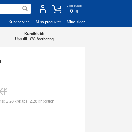
0
produkter
0 kr
Kundservice
Mina produkter
Mina sidor
Kundklubb
Upp till 10% återbäring
n
kr
is: 2,28 kr/kaps (2,28 kr/portion)