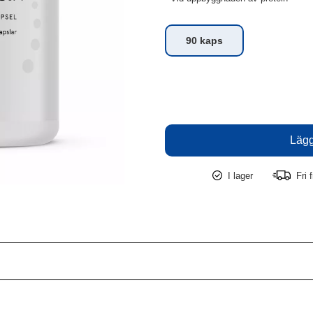
90 kaps
I lager
Fri f