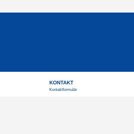
KONTAKT
Kontaktformulär
TELEFON
0220601001
Vardagar: 09:00-12:00
E-POST
info@svensktkosttillskott.se