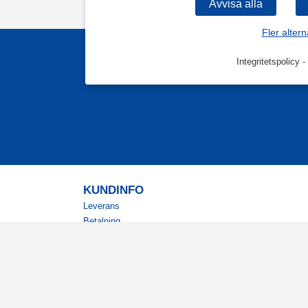
Fler altern
Integritetspolicy
-
KUNDINFO
Leverans
Betalning
Returer
Köpvillkor
Kundklubb
Studentrabatt
Militärrabatt