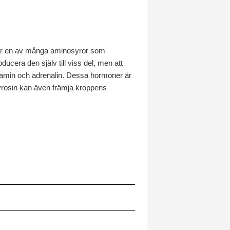
en är en av många aminosyror som
ucera den själv till viss del, men att
opamin och adrenalin. Dessa hormoner är
L-Tyrosin kan även främja kroppens