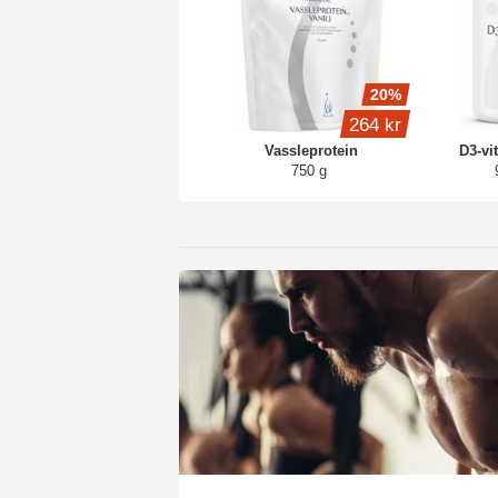
20%
264 kr
Vassleprotein
D3-vi
750 g