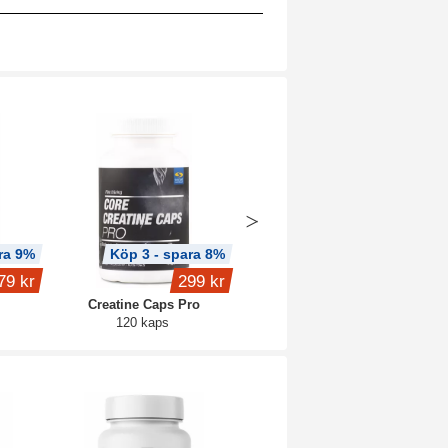
ra 9%
Köp 3 - spara 8%
Köp 3 - spara 9%
79 kr
299 kr
227 kr
Creatine Caps Pro
Collagen Plus
120 kaps
90 kaps