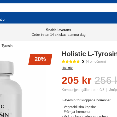
ation
Snabb leverans
Order innan 14 skickas samma dag
Tyrosin
Holistic L-Tyrosi
20%
5
(4 omdömen)
Holistic
205 kr
256 
Kampanjpris gäller t o m 9/8
Jmfpr
L-Tyrosin för kroppens hormoner.
- Vegetabiliska kapslar
- Främjar hormoner
- Vid uppbyggnaden av protein