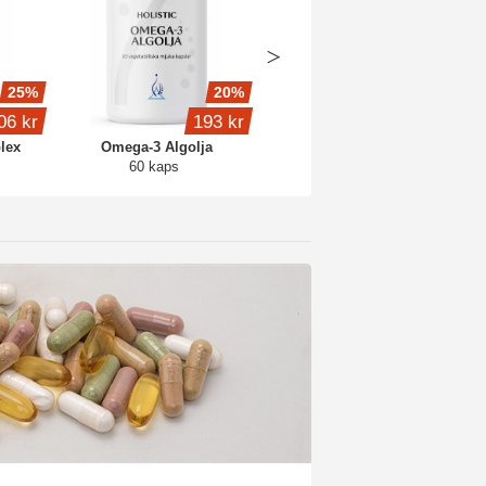
25%
20%
20%
06 kr
193 kr
120 kr
lex
Omega-3 Algolja
Mega B-komplex
60 kaps
90 kaps