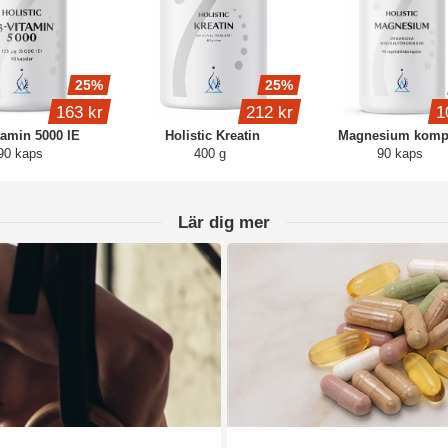
25%
25%
163 kr
212 kr
1
tamin 5000 IE
Holistic Kreatin
Magnesium komp
90 kaps
400 g
90 kaps
Lär dig mer