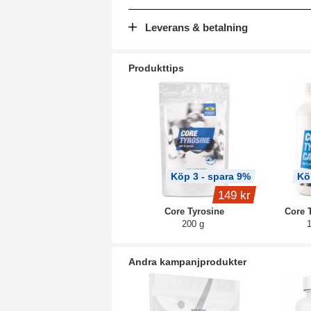
Leverans & betalning
Produkttips
Köp 3 - spara 9%
Kö
149 kr
Core Tyrosine
Core 
200 g
Andra kampanjprodukter