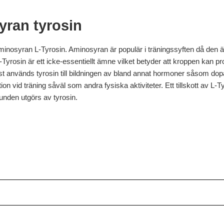
yran tyrosin
av aminosyran L-Tyrosin. Aminosyran är populär i träningssyften då d
rosin är ett icke-essentiellt ämne vilket betyder att kroppen kan prod
mst används tyrosin till bildningen av bland annat hormoner såsom d
tion vid träning såväl som andra fysiska aktiviteter. Ett tillskott av 
nden utgörs av tyrosin.