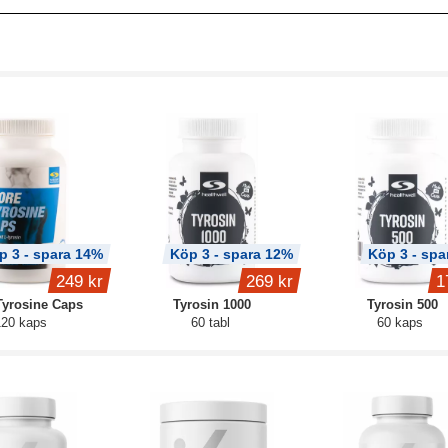
p 3 - spara 14%
Köp 3 - spara 12%
Köp 3 - spa
249 kr
269 kr
1
Tyrosine Caps
Tyrosin 1000
Tyrosin 500
120 kaps
60 tabl
60 kaps