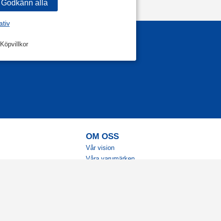
ativ
Köpvillkor
OM OSS
Vår vision
Våra varumärken
Vår historia
Tillgänglighet
Återförsäljare
Karriär
Samarbeten