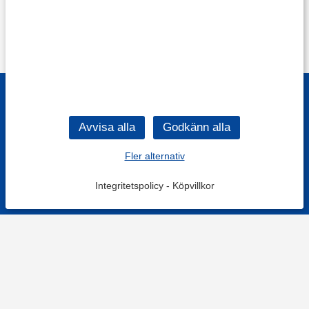
Fler alternativ
Integritetspolicy
-
Köpvillkor
Filtrera
Popularitet