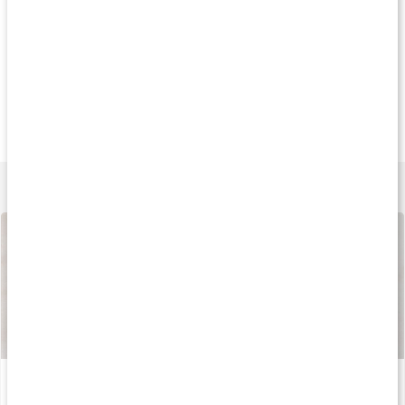
Köp 3 - spara 9%
Köp 3 - spara 9%
Köp 3 - spara 11
227 kr
189 kr
199 k
Glutamine Caps
L-Glutamin 1000
Glutaminpulver
180 kaps
60 tabl
300 g
Lär dig mer
Så tillverkas våra kapslar och tabletter
Läs artikel