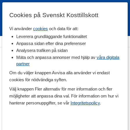
Cookies på Svenskt Kosttillskott
Vi använder
cookies
och data för att:
Fri frakt
Snabb leverans
Kundklubb
Leverera grundläggande funktionalitet
Hem
>
Träningstillskott
>
Aminosyror
>
Glutamin
Anpassa sidan efter dina preferenser
Analysera trafiken på sidan
Mäta och anpassa annonser med hjälp av
våra digitala
partner
Om du väljer knappen Avvisa alla använder vi endast
cookies för nödvändiga syften.
Välj knappen Fler alternativ för mer information och fler
möjligheter att anpassa dina val. För information om hur vi
hanterar personuppgifter, se vår
Integritetspolicy
.