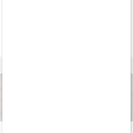
Produkt på köpet
Produkt på köpet
Köp 3 - spara 9
145 kr
155 kr
219 k
Core Lysine Pulver
Core Lysine
Lysin 1000
200 g
100 kaps
90 tabl
Lär dig mer
Så tillverkas våra kapslar och tabletter
Läs artikel