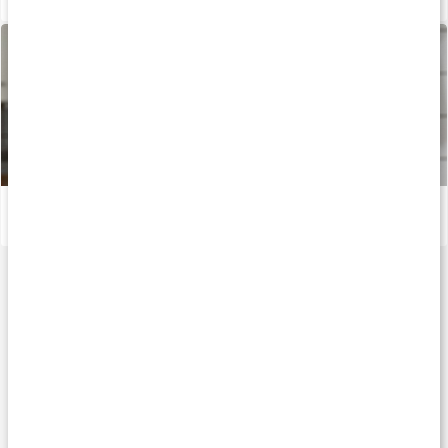
Vad gör aminosyran L-lysin?
Läs artikel