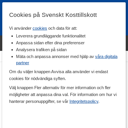
Cookies på Svenskt Kosttillskott
Vi använder
cookies
och data för att:
Fri frakt
Snabb leverans
Kundklubb
Leverera grundläggande funktionalitet
Bara idag! Handla varumärket Svenskt Kosttillskott för 600 kr & få
Anpassa sidan efter dina preferenser
shaker på köpet. »
Analysera trafiken på sidan
Hem
>
Träningstillskott
>
Aminosyror
>
Lysin
Mäta och anpassa annonser med hjälp av
våra digitala
partner
Om du väljer knappen Avvisa alla använder vi endast
cookies för nödvändiga syften.
Välj knappen Fler alternativ för mer information och fler
möjligheter att anpassa dina val. För information om hur vi
hanterar personuppgifter, se vår
Integritetspolicy
.