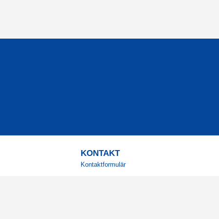
KONTAKT
Kontaktformulär
TELEFON
0220601001
Vardagar: 09:00-12:00