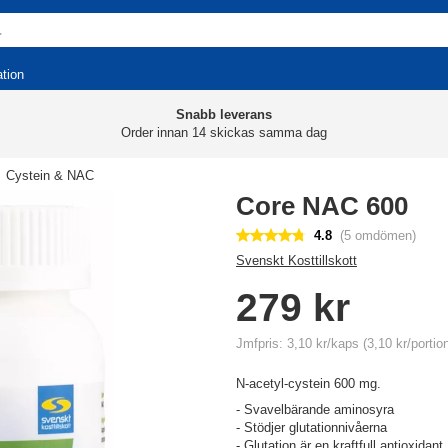
ation
Snabb leverans
Order innan 14 skickas samma dag
Cystein & NAC
Core NAC 600
4.8
(5 omdömen)
Svenskt Kosttillskott
279 kr
Jmfpris: 3,10 kr/kaps (3,10 kr/portio
N-acetyl-cystein 600 mg.
- Svavelbärande aminosyra
- Stödjer glutationnivåerna
- Glutation är en kraftfull antioxidant