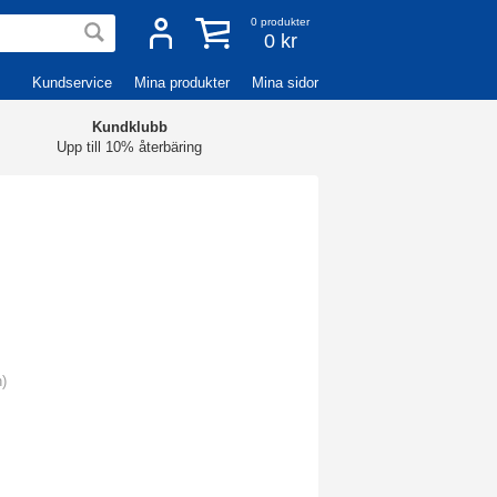
0
produkter
0 kr
Kundservice
Mina produkter
Mina sidor
Kundklubb
Upp till 10% återbäring
n)