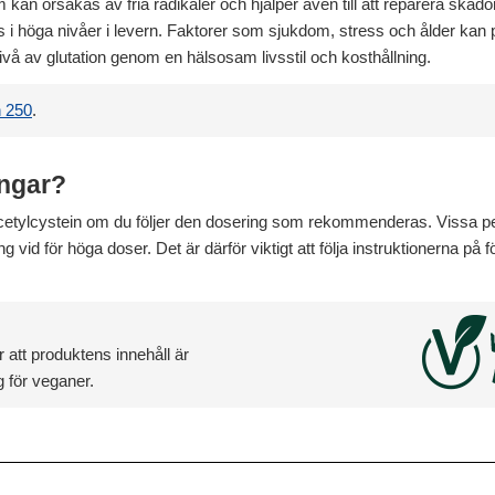
 kan orsakas av fria radikaler och hjälper även till att reparera skado
 i höga nivåer i levern. Faktorer som sjukdom, stress och ålder kan 
 nivå av glutation genom en hälsosam livsstil och kosthållning.
n 250
.
ingar?
acetylcystein om du följer den dosering som rekommenderas. Vissa p
 vid för höga doser. Det är därför viktigt att följa instruktionerna på 
 att produktens innehåll är
 för veganer.