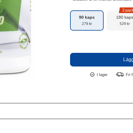
2-pac
90 kaps
180 kap
279 kr
529 kr
I lager
Fri f