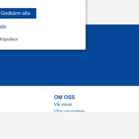
ativ
Köpvillkor
OM OSS
Vår vision
Våra varumärken
Vår historia
Tillgänglighet
Återförsäljare
Karriär