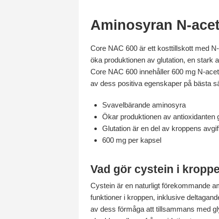
Aminosyran N-acety
Core NAC 600 är ett kosttillskott med N
öka produktionen av glutation, en stark 
Core NAC 600 innehåller 600 mg N-acetyl
av dess positiva egenskaper på bästa sä
Svavelbärande aminosyra
Ökar produktionen av antioxidanten g
Glutation är en del av kroppens avg
600 mg per kapsel
Vad gör cystein i kropp
Cystein är en naturligt förekommande ami
funktioner i kroppen, inklusive deltagan
av dess förmåga att tillsammans med glyci