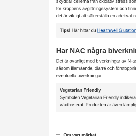
skyddar cellerna från oxidativ stress som
för kroppens avgiftningssystem och finns
det är viktigt att säkerställa en adekvat
Tips!
Här hittar du
Healthwell Glutatio
Har NAC några biverkn
Det är ovanligt med biverkningar av N-
såsom illamående, diarré och förstoppning
eventuella biverkningar.
Vegetarian Friendly
Symbolen Vegetarian Friendly indikerar
växtbaserat. Produkten är även lämplig
Om varumärket