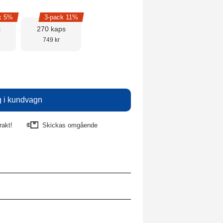
k 5%
3-pack 11%
s
270 kaps
749 kr
rakt!
Skickas omgående