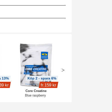
a 13%
Köp 2 - spara 6%
39 kr
fr.
159 kr
1 649 kr
Core Creatine
Core Protein Pro
Blue raspberry
3 kg