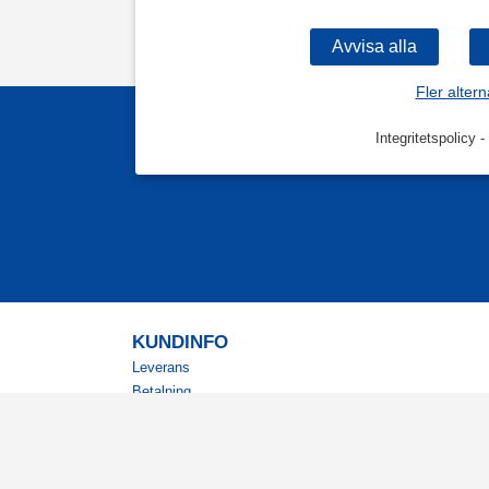
Fler altern
Integritetspolicy
-
KUNDINFO
Leverans
Betalning
Returer
Köpvillkor
Kundklubb