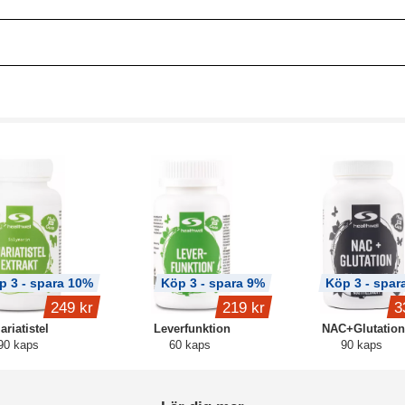
p 3 - spara 10%
Köp 3 - spara 9%
Köp 3 - spar
249 kr
219 kr
3
ariatistel
Leverfunktion
NAC+Glutation
90 kaps
60 kaps
90 kaps