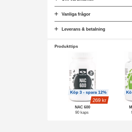
Vanliga frågor
Leverans & betalning
Produkttips
Köp 3 - spara 12%
Kö
269 kr
NAC 600
M
90 kaps