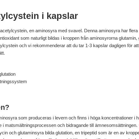
lcystein i kapslar
-acetylcystein, en aminosyra med svavel. Denna aminosyra har flera f
antioxidant som naturligt bildas i kroppen från aminosyrorna glutamin,
cystein och vi rekommenderar att du tar 1-3 kapslar dagligen för att
tt.
lutation
iftningssystem
en?
nosyra som produceras i levern och finns i höga koncentrationer i hå
de i matsmältningsprocessen och bidragande till ämnesomsättningen. C
n och glutaminsyra bilda glutation, en tripeptid som är en av kroppen