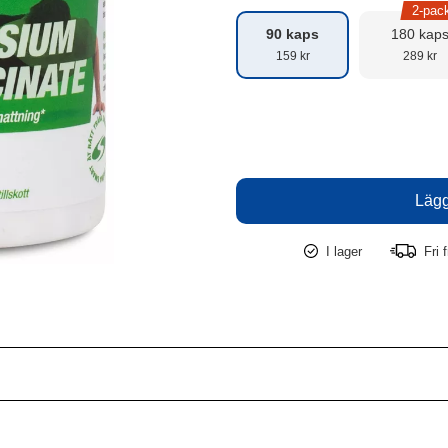
2-pac
90 kaps
180 kap
159 kr
289 kr
I lager
Fri f