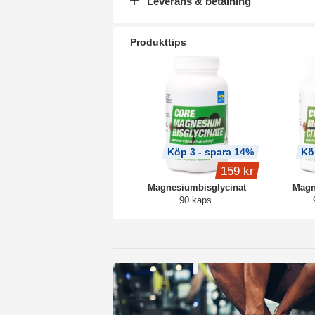
Leverans & betalning
Produkttips
Köp 3 - spara 14%
Kö
159 kr
Magnesiumbisglycinat
Magn
90 kaps