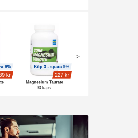
ra 9%
Köp 3 - spara 9%
Köp 2 - spara 6%
89 kr
227 kr
fr.
159 kr
te
Magnesium Taurate
Core Creatine
90 kaps
Blue raspberry