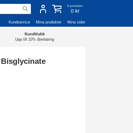
0
produkter
0 kr
Kundservice
Mina produkter
Mina sidor
Kundklubb
Upp till 10% återbäring
Bisglycinate