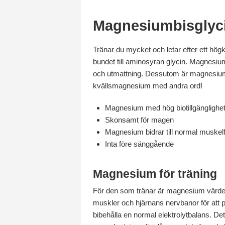
Magnesiumbisglyci
Tränar du mycket och letar efter ett hög
bundet till aminosyran glycin. Magnesium 
och utmattning. Dessutom är magnesium t
kvällsmagnesium med andra ord!
Magnesium med hög biotillgänglighe
Skonsamt för magen
Magnesium bidrar till normal muskelfu
Inta före sänggående
Magnesium för träning
För den som tränar är magnesium värdeful
muskler och hjärnans nervbanor för att 
bibehålla en normal elektrolytbalans. De