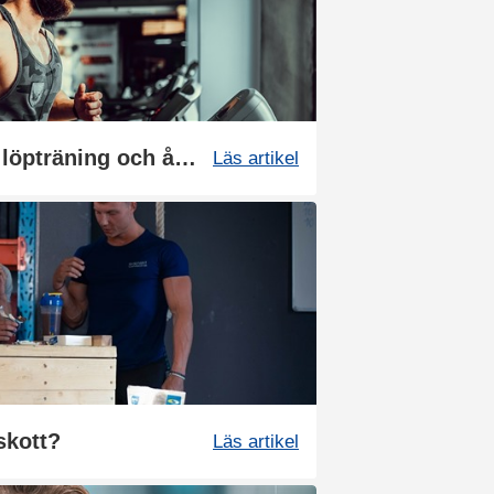
Så kan du boosta din löpträning och återhämtning med kosttillskott
Läs artikel
lskott?
Läs artikel