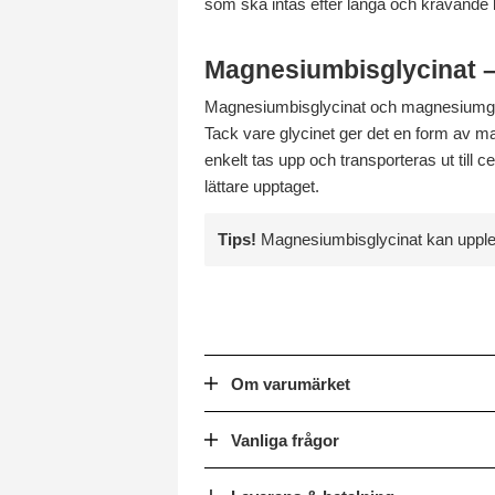
som ska intas efter långa och krävande l
Magnesiumbisglycinat –
Magnesiumbisglycinat och magnesiumgly
Tack vare glycinet ger det en form av 
enkelt tas upp och transporteras ut till cell
lättare upptaget.
Tips!
Magnesiumbisglycinat kan upplev
Om varumärket
Vanliga frågor