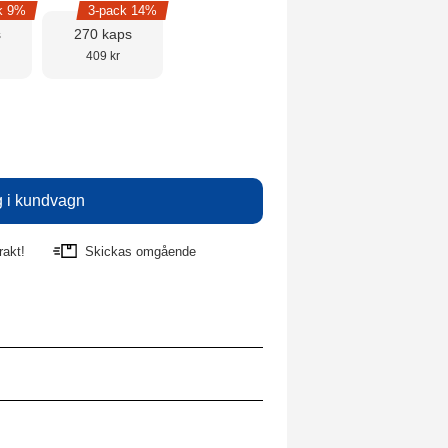
k 9%
3-pack 14%
s
270 kaps
409 kr
rakt!
Skickas omgående