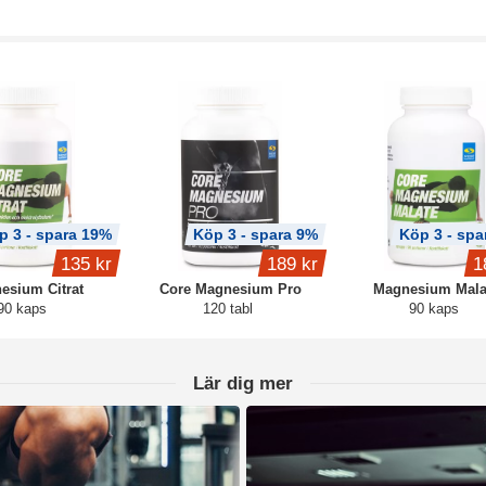
p 3 - spara 19%
Köp 3 - spara 9%
Köp 3 - spa
135 kr
189 kr
1
esium Citrat
Core Magnesium Pro
Magnesium Mala
90 kaps
120 tabl
90 kaps
Lär dig mer