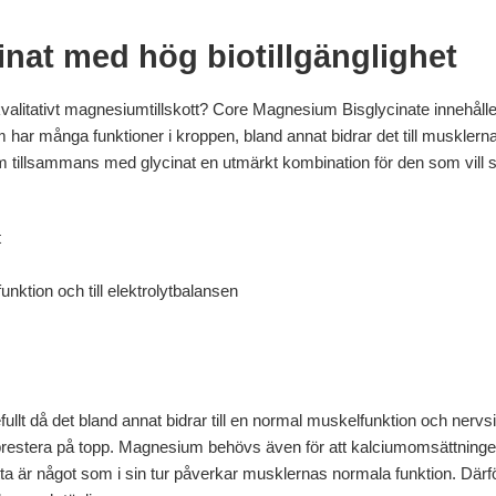
nat med hög biotillgänglighet
kvalitativt magnesiumtillskott? Core Magnesium Bisglycinate innehåll
har många funktioner i kroppen, bland annat bidrar det till musklernas
illsammans med glycinat en utmärkt kombination för den som vill sl
t
nktion och till elektrolytbalansen
lt då det bland annat bidrar till en normal muskelfunktion och nervs
prestera på topp. Magnesium behövs även för att kalciumomsättningen
tta är något som i sin tur påverkar musklernas normala funktion. Därf