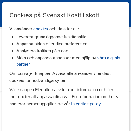
Cookies på Svenskt Kosttillskott
Vi använder
cookies
och data för att:
Hem
>
Träningstillskott
>
Aminosyror
>
EAA
Leverera grundläggande funktionalitet
EAA
Anpassa sidan efter dina preferenser
Analysera trafiken på sidan
EAA innehåller alla de essentiella aminosyrorna. Dessa
aminosyror har en inverkan på proteinsyntesen, vilket är en
Mäta och anpassa annonser med hjälp av
våra digitala
process som är av stor vikt för muskeltillväxten. Att en aminosyra
partner
är essentiell innebär att den är nödvändig att få i sig via kosten.
Om du väljer knappen Avvisa alla använder vi endast
Utforska vårt sortiment nedan!
cookies för nödvändiga syften.
Vad är EAA?
Läs mer
Välj knappen Fler alternativ för mer information och fler
EAA, essentiella aminosyror eller essential amino acids, inkluderar
Core EAA Powder
RAW Extreme EAA
möjligheter att anpassa dina val. För information om hur vi
de livsnödvändiga aminosyrorna som vår kropp inte kan tillverka
400 g
400 g
själv. Det finns 9 aminosyror som räknas till de essentiella: Histidin,
hanterar personuppgifter, se vår
Integritetspolicy
.
Isoleucin, Leucin, Lysin, Metionin, Valin, Fenylalanin, Treonin och
Tryptofan. EAA ingår i vår proteinsyntes och behövs för att vi ska
kunna bygga upp vår muskelmassa. EAA är därför populärt bland
personer som bygger muskler, vill bli starkare och utveckla sin fysik