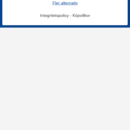
Fler alternativ
Integritetspolicy
-
Köpvillkor
Filtrera
Popularitet
KONTAKT
Kontaktformulär
TELEFON
0220601001
Vardagar: 09:00-12:00