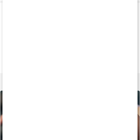
Produkttips
Köp 2 - spara 17%
Köp 2 - spara 8%
Köp 2 - spara 6
269 kr
259 kr
227 k
Core EAA Powder
Core BCAA Powder
Core BCAA Cap
400 g
400 g
180 kaps
Lär dig mer