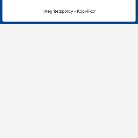
Integritetspolicy
-
Köpvillkor
KONTAKT
Kontaktformulär
TELEFON
0220601001
Vardagar: 09:00-12:00