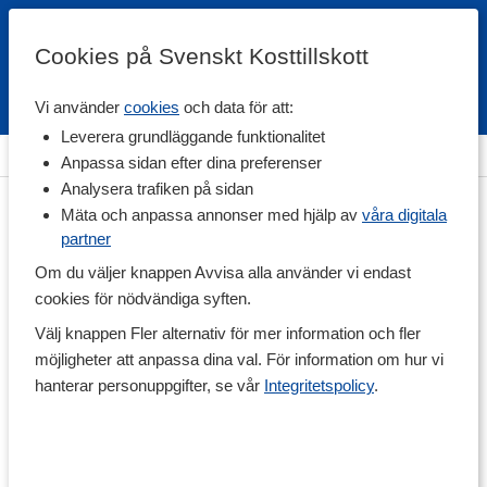
Cookies på Svenskt Kosttillskott
Vi använder
cookies
och data för att:
Fri frakt
Snabb leverans
Kundklubb
Leverera grundläggande funktionalitet
Hem
>
Träningstillskott
>
Aminosyror
>
EAA
Anpassa sidan efter dina preferenser
Analysera trafiken på sidan
Mäta och anpassa annonser med hjälp av
våra digitala
partner
Om du väljer knappen Avvisa alla använder vi endast
cookies för nödvändiga syften.
Välj knappen Fler alternativ för mer information och fler
möjligheter att anpassa dina val. För information om hur vi
hanterar personuppgifter, se vår
Integritetspolicy
.