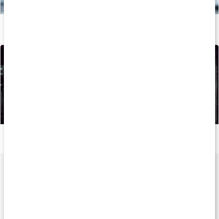
Det här bör du veta när du börjar styrketräna
Läs artikel
Så kan du boosta din löpträning och återhämtning med kosttillskott
Läs artikel