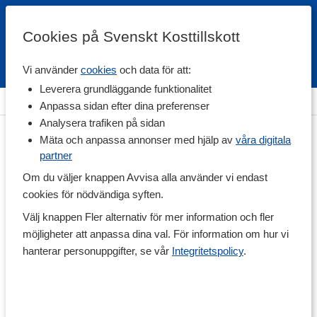
Cookies på Svenskt Kosttillskott
Vi använder
cookies
och data för att:
Fri frakt
Snabb leverans
Kundklubb
Leverera grundläggande funktionalitet
Hem
>
Träningstillskott
>
Under Träning
>
Sportdryck
Anpassa sidan efter dina preferenser
Analysera trafiken på sidan
Mäta och anpassa annonser med hjälp av
våra digitala
partner
Om du väljer knappen Avvisa alla använder vi endast
cookies för nödvändiga syften.
Välj knappen Fler alternativ för mer information och fler
möjligheter att anpassa dina val. För information om hur vi
hanterar personuppgifter, se vår
Integritetspolicy
.