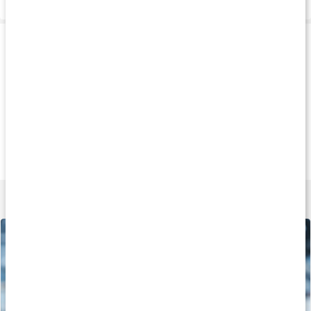
Produkttips
Köp 3 - spara 13%
Köp 3 - spara 9%
Tip
259 kr
219 kr
299 k
Core Sports Drink+
Core Carboloader
Core Carbs
1 kg
1,5 kg
4 kg
Lär dig mer