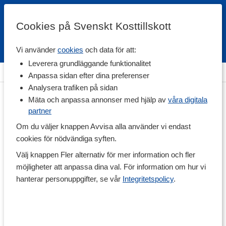
Cookies på Svenskt Kosttillskott
Vi använder
cookies
och data för att:
Fri frakt
Snabb leverans
Kundklubb
Leverera grundläggande funktionalitet
Hem
>
Träningstillskott
>
Under Träning
>
Sportdryck
Anpassa sidan efter dina preferenser
Analysera trafiken på sidan
Mäta och anpassa annonser med hjälp av
våra digitala
partner
Om du väljer knappen Avvisa alla använder vi endast
cookies för nödvändiga syften.
Välj knappen Fler alternativ för mer information och fler
möjligheter att anpassa dina val. För information om hur vi
hanterar personuppgifter, se vår
Integritetspolicy
.