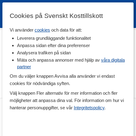
Cookies på Svenskt Kosttillskott
Vi använder
cookies
och data för att:
Hem
>
Hälsa
>
Detox
>
Fibertillskott
Leverera grundläggande funktionalitet
Fibertillskott
Anpassa sidan efter dina preferenser
Analysera trafiken på sidan
Fibertillskott är en typ av kolhydrater som är svårare för kroppen
att bryta ner. Dessa fibertillskott kan hjälpa dig till en skön
Mäta och anpassa annonser med hjälp av
våra digitala
mättnadskänsla samtidigt som de bidrar till normaliseringen av
partner
blodsockernivåerna. Utöver allt detta kan fibrer även vara
Om du väljer knappen Avvisa alla använder vi endast
gynnsamt för tarmfunktionen. Detta genom att bland annat bidra
till tarmens rörelse samt genom att fungera som näring till
cookies för nödvändiga syften.
tarmfloran.
Välj knappen Fler alternativ för mer information och fler
möjligheter att anpassa dina val. För information om hur vi
Diet Glukomannan
Diet Fiber
hanterar personuppgifter, se vår
Integritetspolicy
.
90 kaps
90 kaps