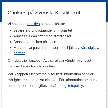
Cookies på Svenskt Kosttillskott
Vi använder
cookies
och data för att:
Hem
>
Livsmedel
>
Till Skafferiet
>
Pasta & Nudlar
Leverera grundläggande funktionalitet
Pasta & Nudlar
Anpassa sidan efter dina preferenser
Analysera trafiken på sidan
Variera dina klassiska pasta- och nudelrätter med innovativa och
nyttiga pastasorter eller kalorisnåla nudlar, perfekt för dig som vill
Mäta och anpassa annonser med hjälp av
våra digitala
dra ner på kolhydraterna eller är glutenintolerant. Här finns bland
partner
annat de kalorisnåla Shirataki Nudlar som tillverkas från
Om du väljer knappen Avvisa alla använder vi endast
konjakrot, olika sojapastavarianter samt pasta som tillverkas av
mjöl från majs, ris, bovete och quinoa.
cookies för nödvändiga syften.
Välj knappen Fler alternativ för mer information och fler
De flesta av dessa pastasorter innehåller dessutom mer protein
och fibrer än vanlig pasta, och många av dem är också
möjligheter att anpassa dina val. För information om hur vi
ekologiska. Utmärkt såväl till vardags som till festmåltiden med
hanterar personuppgifter, se vår
Integritetspolicy
.
dina nära och kära!
Core Shirataki Nudlar
Shirataki Spaghetti
200 g
200 g