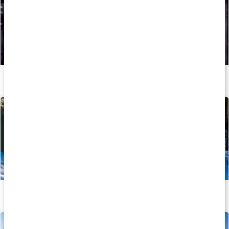
Så kan du boosta din löpträning och återhämtning med kosttillskott
Läs artikel
Så behåller du energin under Vasaloppet
Läs artikel