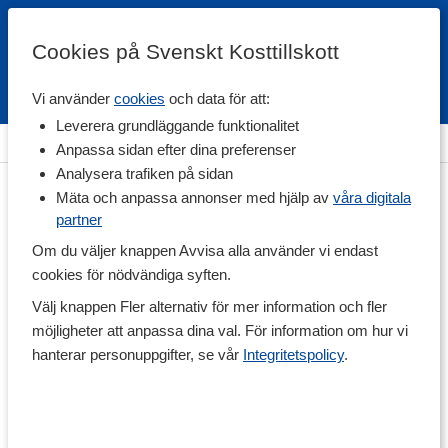
Cookies på Svenskt Kosttillskott
Vi använder
cookies
och data för att:
Fri frakt
Snabb leverans
Kundklubb
Leverera grundläggande funktionalitet
Hem
>
Träningstillskott
>
Under Träning
>
Energigel
Anpassa sidan efter dina preferenser
Analysera trafiken på sidan
Mäta och anpassa annonser med hjälp av
våra digitala
partner
Om du väljer knappen Avvisa alla använder vi endast
cookies för nödvändiga syften.
Välj knappen Fler alternativ för mer information och fler
möjligheter att anpassa dina val. För information om hur vi
hanterar personuppgifter, se vår
Integritetspolicy
.