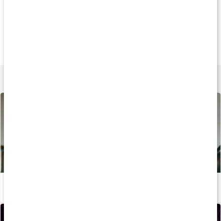
Köp 3 - spara 13%
Köp 3 - spara 9%
Köp 12 - spara 12
259 kr
219 kr
43 k
Core Sports Drink+
Core Carboloader
MAURTEN Energig
1 kg
1,5 kg
40 g
Lär dig mer
Aerob och anaerob träning: skillnader och fördelar
Läs artikel