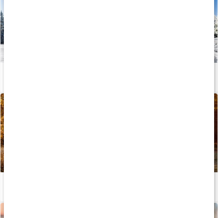
Kondition: Så gör du uppladdning inför lopp
Läs artikel
Träningsupplägg för att klara loppet
Läs artikel