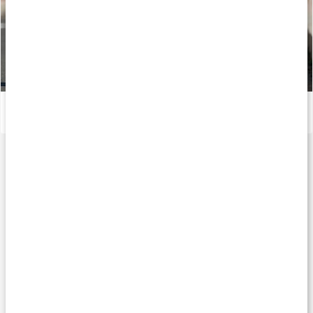
Allt om långdistanslöpning
Läs artikel