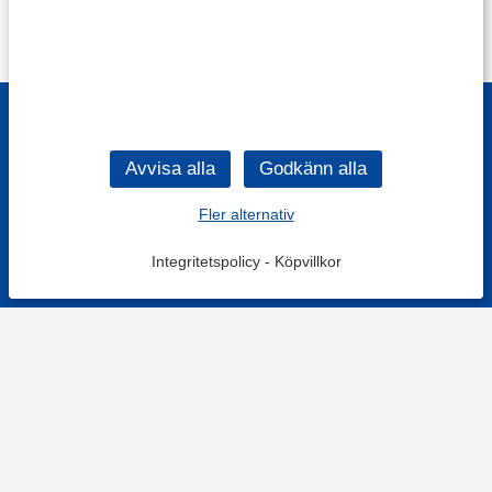
Fler alternativ
Integritetspolicy
-
Köpvillkor