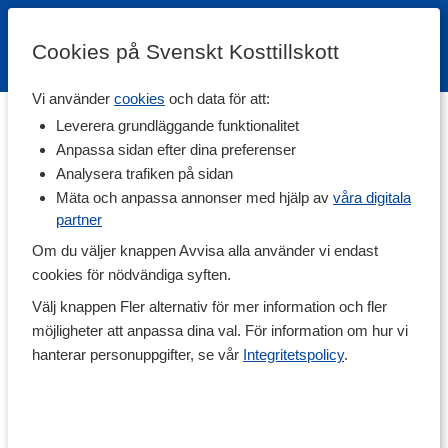
Cookies på Svenskt Kosttillskott
Vi använder
cookies
och data för att:
Aktuella artiklar
|
Kost & kosttillskott
|
Träning & målsättning
|
Leverera grundläggande funktionalitet
Recept
|
Ambassadörer
Anpassa sidan efter dina preferenser
Analysera trafiken på sidan
Allt du inte visste om
Mäta och anpassa annonser med hjälp av
våra digitala
partner
vitamin E
Om du väljer knappen Avvisa alla använder vi endast
cookies för nödvändiga syften.
Vitamin E är en antioxidant som skyddar kroppen
Välj knappen Fler alternativ för mer information och fler
mot fria radikaler. Det är ett fettlösligt vitamin som
möjligheter att anpassa dina val. För information om hur vi
finns naturligt i till exempel nötter och avokado. E-
hanterar personuppgifter, se vår
Integritetspolicy
.
vitamin hjälper bland annat till att förbättra
musklernas syreupptagning.
Vad är vitamin E?