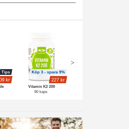
Tips
Köp 3 - spara 9%
Köp 3 - spara 8%
09 kr
227 kr
189 kr
de
Vitamin K2 200
Trippel Magnesium
90 kaps
90 kaps