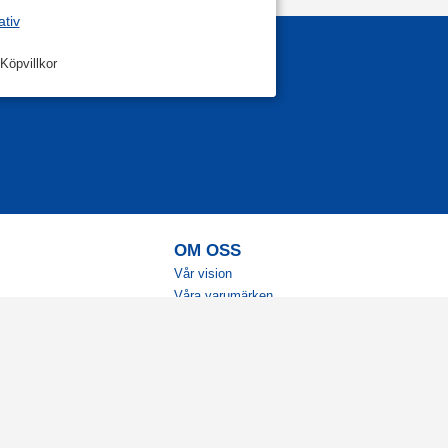
ativ
Köpvillkor
OM OSS
Vår vision
Våra varumärken
Vår historia
Tillgänglighet
Återförsäljare
Karriär
Samarbeten
Ambassadörsteam