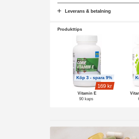
Leverans & betalning
Produkttips
Köp 3 - spara 9%
K
169 kr
Vitamin E
Vita
90 kaps