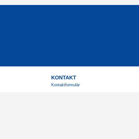
KONTAKT
Kontaktformulär
TELEFON
0220601001
Vardagar: 09:00-12:00
E-POST
info@svensktkosttillskott.se
MINA SIDOR