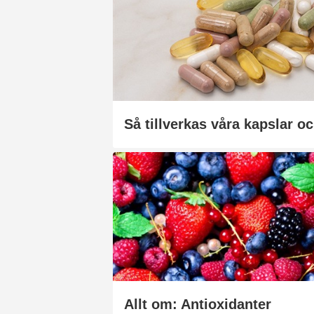
Så tillverkas våra kapslar oc
Allt om: Antioxidanter