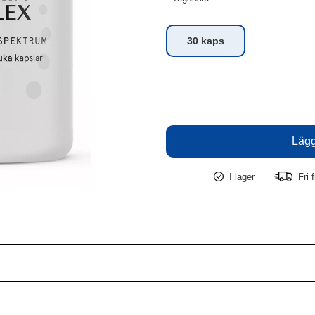
30 kaps
I lager
Fri f