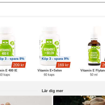
öp 3 - spara 9%
Köp 3 - spara 9%
209 kr
169 kr
2
min E 400 IE
Vitamin E+Selen
Vitamin E Flytan
60 kaps
60 kaps
50 ml
Lär dig mer