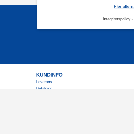
Fler altern
Integritetspolicy
-
KUNDINFO
Leverans
Betalning
Returer
Köpvillkor
Kundklubb
Studentrabatt
Militärrabatt