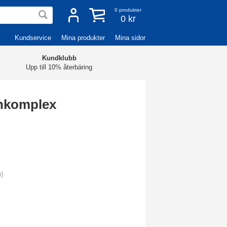
0
produkter
0 kr
Kundservice
Mina produkter
Mina sidor
Kundklubb
Upp till 10% återbäring
inkomplex
n)