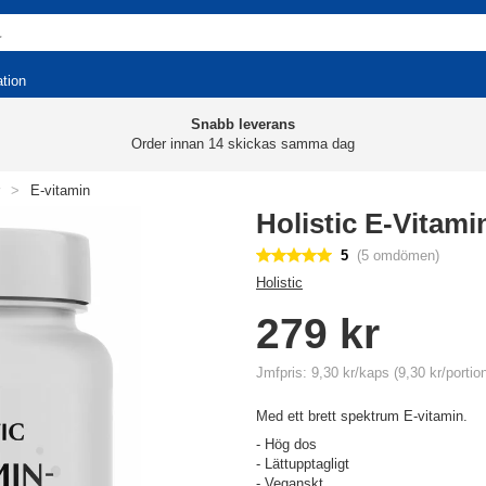
ation
Snabb leverans
Order innan 14 skickas samma dag
>
E-vitamin
Holistic E-Vitam
5
(5 omdömen)
Holistic
279 kr
Jmfpris: 9,30 kr/kaps (9,30 kr/portio
Med ett brett spektrum E-vitamin.
- Hög dos
- Lättupptagligt
- Veganskt