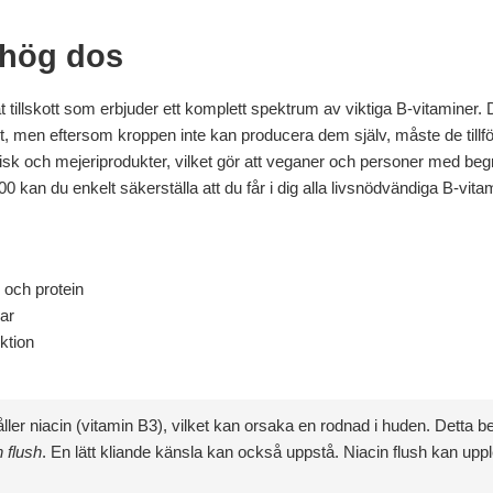
a hög dos
tillskott som erbjuder ett komplett spektrum av viktiga B-vitaminer. 
, men eftersom kroppen inte kan producera dem själv, måste de tillf
fisk och mejeriprodukter, vilket gör att veganer och personer med beg
 kan du enkelt säkerställa att du får i dig alla livsnödvändiga B-vita
 och protein
par
ktion
 niacin (vitamin B3), vilket kan orsaka en rodnad i huden. Detta beror 
n flush
. En lätt kliande känsla kan också uppstå. Niacin flush kan up