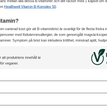
lans mellan alla dessa B-vitaminer och det räcker med 1 kapsel om dage
ven
Healthwell Vitamin B-Komplex 50
.
itamin?
n varierad kost gör att B-vitaminbrist är ovanligt för de flesta friska
er, personer med födoämnesallergier, de som genomgått magsäcksopera
itaminer. Symptom på brist kan inkludera trötthet, minskad aptit, hudp
 att produktens innehåll är
för veganer.