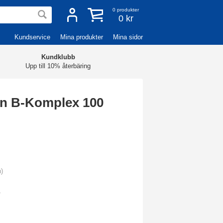
0
produkter
0 kr
Kundservice
Mina produkter
Mina sidor
Kundklubb
Upp till 10% återbäring
in B-Komplex 100
n)
.