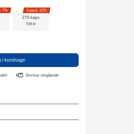
k 7%
3-pack 12%
s
270 kaps
709 kr
rakt!
Skickas omgående