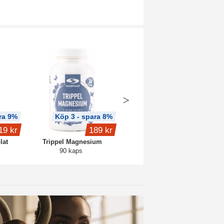
ra 9%
Köp 3 - spara 8%
Köp 3 - spara 11%
19 kr
189 kr
239 kr
lat
Trippel Magnesium
Vitamin D3 5000 +K2
90 kaps
90 kaps