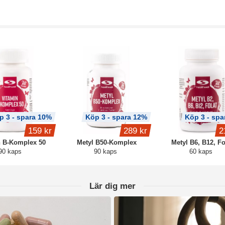
p 3 - spara 10%
Köp 3 - spara 12%
Köp 3 - spa
159 kr
289 kr
2
n B-Komplex 50
Metyl B50-Komplex
Metyl B6, B12, Fo
90 kaps
90 kaps
60 kaps
Lär dig mer