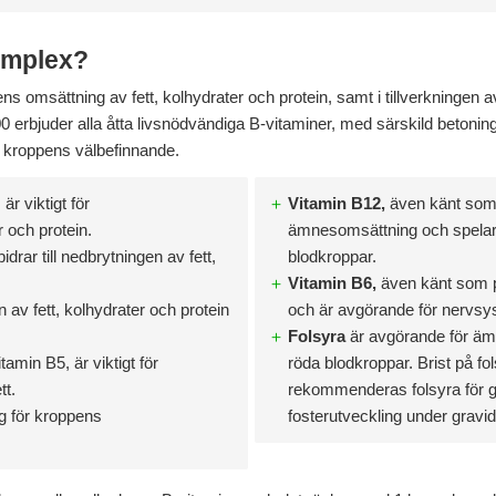
omplex?
pens omsättning av fett, kolhydrater och protein, samt i tillverkningen
erbjuder alla åtta livsnödvändiga B-vitaminer, med särskild betonin
 kroppens välbefinnande.
är viktigt för
Vitamin B12,
även känt som 
 och protein.
ämnesomsättning och spelar en
bidrar till nedbrytningen av fett,
blodkroppar.
Vitamin B6,
även känt som p
 av fett, kolhydrater och protein
och är avgörande för nervsy
Folsyra
är avgörande för äm
tamin B5, är viktigt för
röda blodkroppar. Brist på fol
tt.
rekommenderas folsyra för gr
g för kroppens
fosterutveckling under gravid