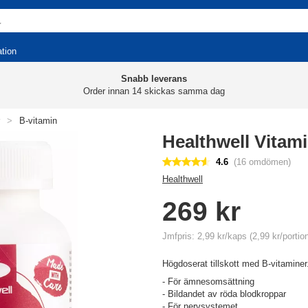
ation
Snabb leverans
Order innan 14 skickas samma dag
>
B-vitamin
Healthwell Vitam
4.6
(16 omdömen)
Healthwell
269 kr
Jmfpris: 2,99 kr/kaps (2,99 kr/portio
Högdoserat tillskott med B-vitaminer
- För ämnesomsättning
- Bildandet av röda blodkroppar
- För nervsystemet