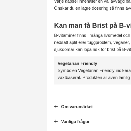
Varje kapsel innehåller en väl avvägd ba
Önskar du en lägre dosering så finns ä
Kan man få Brist på B-v
B-vitaminer finns i många livsmedel och e
nedsatt aptit eller tuggproblem, vegan
sjukdomar kan löpa risk för brist på B-v
Vegetarian Friendly
Symbolen Vegetarian Friendly indikerar
växtbaserat. Produkten är även lämlig 
Om varumärket
Vanliga frågor