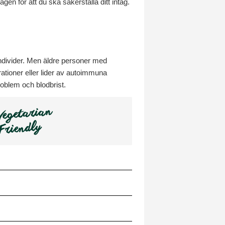
n för att du ska säkerställa ditt intag.
 individer. Men äldre personer med
tioner eller lider av autoimmuna
roblem och blodbrist.