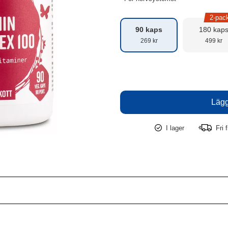
2-pac
90 kaps
180 kap
269 kr
499 kr
I lager
Fri f