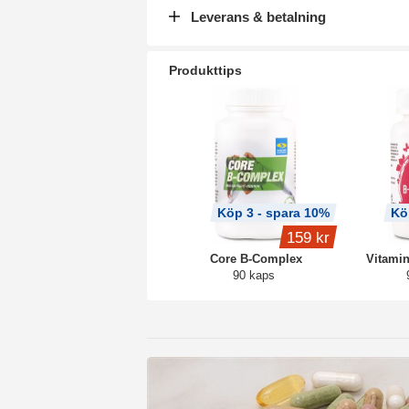
Leverans & betalning
Produkttips
Köp 3 - spara 10%
Kö
159 kr
Core B-Complex
Vitami
90 kaps