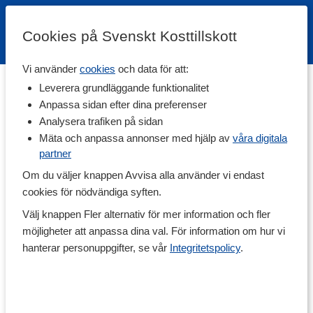
Cookies på Svenskt Kosttillskott
Vi använder
cookies
och data för att:
Aktuella artiklar
|
Kost & kosttillskott
|
Träning & målsättning
|
Leverera grundläggande funktionalitet
Recept
|
Ambassadörer
Anpassa sidan efter dina preferenser
Analysera trafiken på sidan
Det här är vitamin B12
Mäta och anpassa annonser med hjälp av
våra digitala
partner
(kobalamin)
Om du väljer knappen Avvisa alla använder vi endast
cookies för nödvändiga syften.
Vitamin B12, även kallat kobalamin, förekommer bara i
Välj knappen Fler alternativ för mer information och fler
animalier - alltså livsmedel som kommer från djur. Du som är
möjligheter att anpassa dina val. För information om hur vi
helvegetarian behöver därför med största sannorlikhet ett
hanterar personuppgifter, se vår
Integritetspolicy
.
extra tillskott av Vitamin B12.
Vad är Vitamin B12?
Tillskott