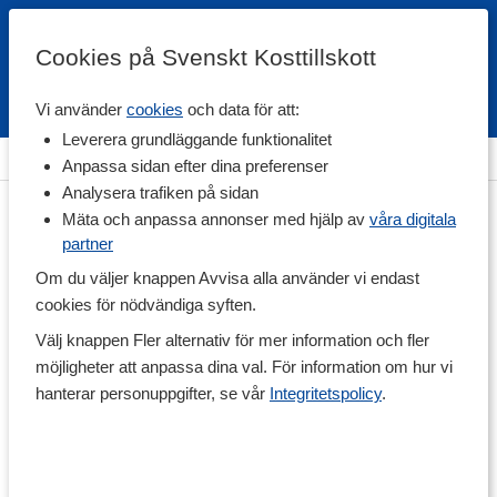
Cookies på Svenskt Kosttillskott
Vi använder
cookies
och data för att:
Fri frakt
Snabb leverans
Kundklubb
Leverera grundläggande funktionalitet
Hem
>
Hälsa
>
Mage & Tarm
>
Matsmältning & Enzymer
Anpassa sidan efter dina preferenser
Analysera trafiken på sidan
Mäta och anpassa annonser med hjälp av
våra digitala
partner
Om du väljer knappen Avvisa alla använder vi endast
cookies för nödvändiga syften.
Välj knappen Fler alternativ för mer information och fler
möjligheter att anpassa dina val. För information om hur vi
hanterar personuppgifter, se vår
Integritetspolicy
.