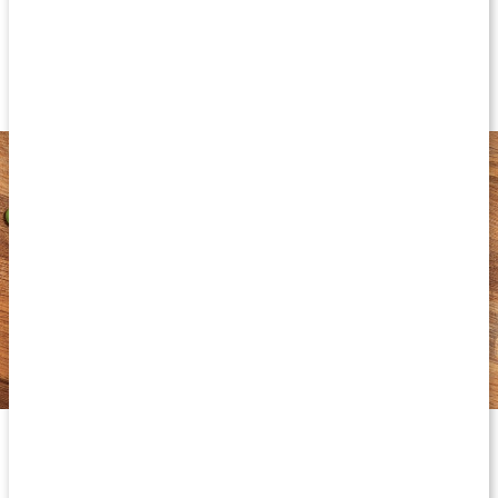
Nattokinasenzym
Fermenterade sojabönor
Proteolytiskt enzym
Bryter ner ofördelaktiga proteiner
Vad gör nattokinas i kroppen?