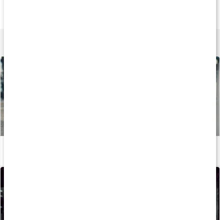
Magnesiumbisglycinat
Magnesium Citrat
Core Magnesium P
90 kaps
90 kaps
120 tabl
Lär dig mer
Stor guide: Allt om magnesium
Läs artikel