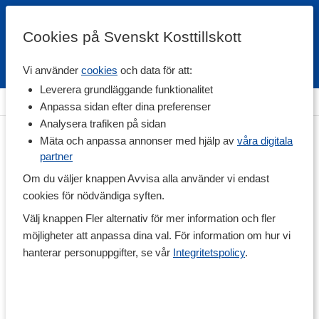
Cookies på Svenskt Kosttillskott
Vi använder
cookies
och data för att:
Fri frakt
Snabb leverans
Kundklubb
Leverera grundläggande funktionalitet
Hem
>
Vitaminer & Mineraler
>
Mineraler
>
Magnesium
Anpassa sidan efter dina preferenser
Analysera trafiken på sidan
Mäta och anpassa annonser med hjälp av
våra digitala
partner
Om du väljer knappen Avvisa alla använder vi endast
cookies för nödvändiga syften.
Välj knappen Fler alternativ för mer information och fler
möjligheter att anpassa dina val. För information om hur vi
hanterar personuppgifter, se vår
Integritetspolicy
.