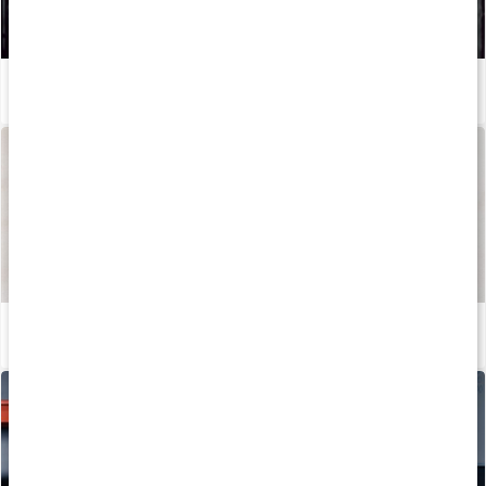
Så kan du boosta din löpträning och återhämtning med kosttillskott
Läs artikel
Så tillverkas våra kapslar och tabletter
Läs artikel