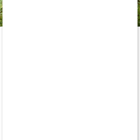
Joint Support främjar en god ledhälsa, hela livet.
Komplett kombination av ämnen och
örter för leder
Healthwell Joint Support innehåller en noggrant utvald formula av
olika ämnen och örter. Healthwell Joint Support innehåller bland
annat
kollagen
, ett protein som naturligt förekommer i
bindvävsstrukturen och bidrar till att bygga upp leder, ligament
och brosk. För att optimera kollagenproduktionen har
vitamin C
tillsatts, eftersom det stöder kollagenbildningen.
Healthwell Joint Support innehåller också kurkuminextrakt, den
aktiva substansen i gurkmeja, som är välstuderad och populär
inom antiinflammatorisk kost (1). Piperin från svartpeppar har
lagts till för att förbättra upptaget av kurkumin. Dessutom ingår