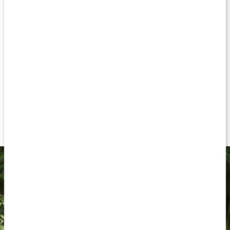
gurkmeja och grönt te-extrakt, som är rikt på polyfenoler, samt
vitamin C som främjar kollagenbildningen. För bästa effekt, ta
tillsammans med
Healthwell Bone Support
, ett komplett tillskott
för benstommens normala funktion.
Här kan du köpa båda
produkterna till ett förmånligt pris
.
Utvalda ämnen och örter för ledhälsa
Med kollagen för leder, brosk och ligament
Kurkuminextrakt från gurkmeja
Kombinera med Bone Support för bästa effekt
Bibehåll rörligheten