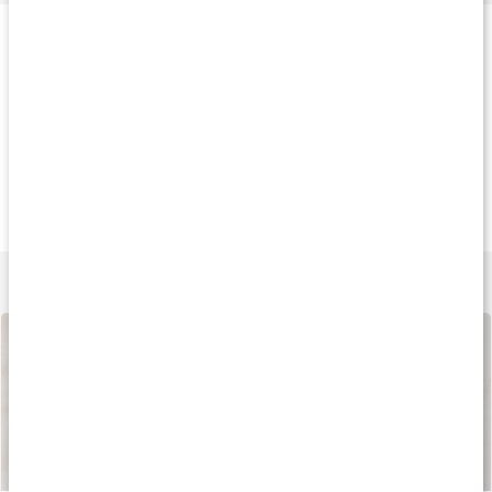
Produkttips
Produkt på köpet
Produkt på köpet
Produkt på köpe
339 kr
289 kr
209 k
Core Collagen Pro
Core Joints
Core MSM Caps
340 g
120 kaps
180 kaps
Lär dig mer