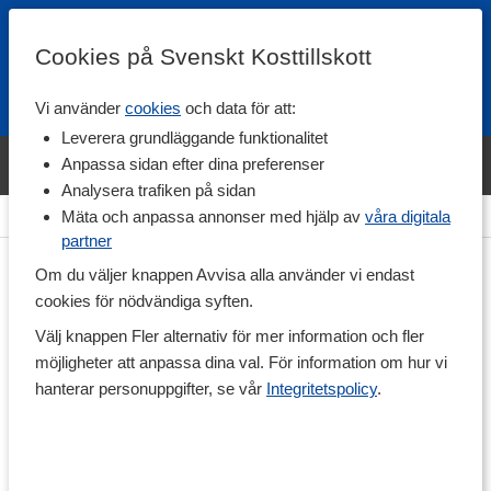
Cookies på Svenskt Kosttillskott
Vi använder
cookies
och data för att:
Fri frakt
Snabb leverans
Kundklubb
Leverera grundläggande funktionalitet
Bara idag! Handla varumärket Svenskt Kosttillskott för 600 kr & få
Anpassa sidan efter dina preferenser
shaker på köpet. »
Analysera trafiken på sidan
Hem
>
Hälsa
>
Led & Muskelbesvär
>
Ledtillskott
Mäta och anpassa annonser med hjälp av
våra digitala
partner
Om du väljer knappen Avvisa alla använder vi endast
cookies för nödvändiga syften.
Välj knappen Fler alternativ för mer information och fler
möjligheter att anpassa dina val. För information om hur vi
hanterar personuppgifter, se vår
Integritetspolicy
.