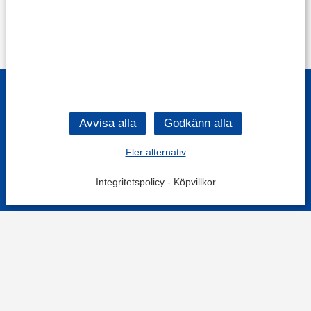
Fler alternativ
Integritetspolicy
-
Köpvillkor