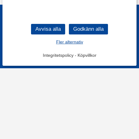
Fler alternativ
Integritetspolicy
-
Köpvillkor
KONTAKT
Kontaktformulär