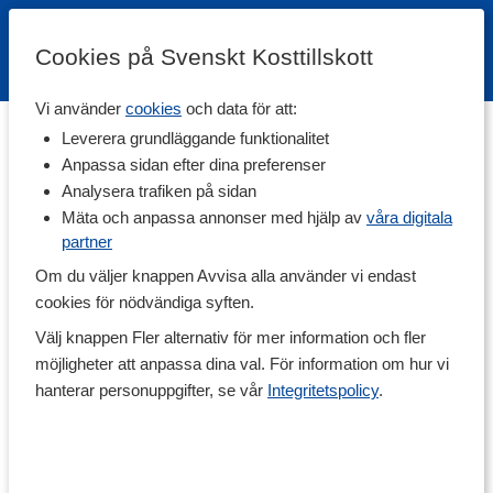
Cookies på Svenskt Kosttillskott
Vi använder
cookies
och data för att:
Aktuella artiklar
|
Kost & kosttillskott
|
Träning & målsättning
|
Leverera grundläggande funktionalitet
Recept
|
Ambassadörer
Anpassa sidan efter dina preferenser
Analysera trafiken på sidan
Hyroxskola med Johanna
Mäta och anpassa annonser med hjälp av
våra digitala
partner
Svedberg – tips och
Om du väljer knappen Avvisa alla använder vi endast
träningspass inför tävling
cookies för nödvändiga syften.
Välj knappen Fler alternativ för mer information och fler
Vår ambassadör Johanna Svedberg ska tävla i Hyrox-VM i juni
möjligheter att anpassa dina val. För information om hur vi
och delar med sig av tips gällande teknik och återhämtning – så
hanterar personuppgifter, se vår
Integritetspolicy
.
att du kan prestera på topp i nästa tävling! Hon delar även med
sig av ett enkelt och effektivt Hyrox-pass.
Vad är hyrox?