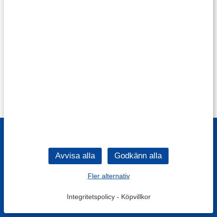
Fler alternativ
Integritetspolicy
-
Köpvillkor