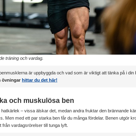
åde träning och vardag.
 benmusklerna är uppbyggda och vad som är viktigt att tänka på i din
ch övningar
hittar du det här!
rka och muskulösa ben
av hatkärlek – vissa älskar det, medan andra fruktar den brännande k
s. Men med ett par starka ben får du många fördelar. Benen utgör krop
t från vardagsrörelser till tunga lyft.