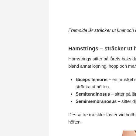
Framsida lår sträcker ut knät och b
Hamstrings – sträcker ut 
Hamstrings sitter på lårets baksida
bland annat löpning, hopp och mar
Biceps femoris
– en muskel so
sträcka ut höften.
Semitendinosus
– sitter på lå
Semimembranosus
– sitter d
Dessa tre muskler fäster vid höftb
höften.