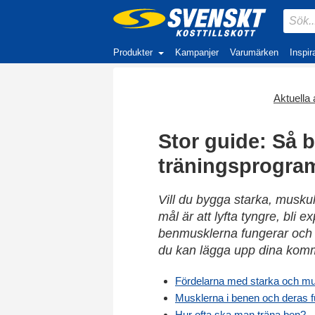
Produkter
Kampanjer
Varumärken
Inspir
Aktuella a
Stor guide: Så 
träningsprogra
Vill du bygga starka, musku
mål är att lyfta tyngre, bli e
benmusklerna fungerar och h
du kan lägga upp dina komm
Fördelarna med starka och m
Musklerna i benen och deras f
Hur ofta ska man träna ben?