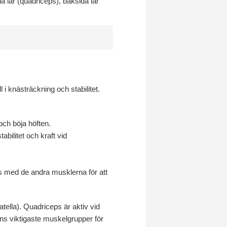
a lår (quadriceps), baksida lår
 knästräckning och stabilitet.
och böja höften.
abilitet och kraft vid
ns med de andra musklerna för att
ella). Quadriceps är aktiv vid
ens viktigaste muskelgrupper för