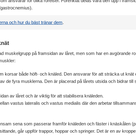
om ansvarar för olika rörelser. Förenklat delas våra ben upp i framsid
/gastrocnemius).
erna och hur du bäst tränar dem
.
knät
d muskelgrupp på framsidan av låret, men som har en avgörande roll i
muskler:
korsar både höft- och knäled. Den ansvarar för att sträcka ut knät 
v de fyra musklerna. Den är placerad på lårets utsida och bidrar till st
idan av låret och är viktig för att stabilisera knäleden.
mellan vastus lateralis och vastus medialis där den arbetar tillsamma
sam sena som passerar framför knäleden och fäster i knäskålen (pat
 sittande, går uppför trappor, hoppar och springer. Det är en av kropp