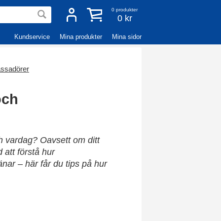
0
produkter
0 kr
Kundservice
Mina produkter
Mina sidor
ssadörer
och
ch vardag? Oavsett om ditt
d att förstå hur
ar – här får du tips på hur