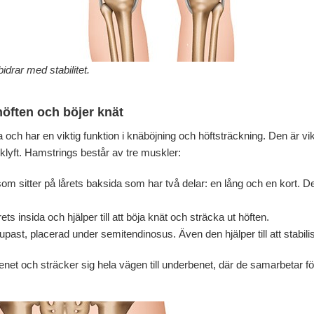
idrar med stabilitet.
höften och böjer knät
 och har en viktig funktion i knäböjning och höftsträckning. Den är vi
klyft. Hamstrings består av tre muskler:
m sitter på lårets baksida som har två delar: en lång och en kort. Den 
rets insida och hjälper till att böja knät och sträcka ut höften.
jupast, placerad under semitendinosus. Även den hjälper till att stabil
enet och sträcker sig hela vägen till underbenet, där de samarbetar fö