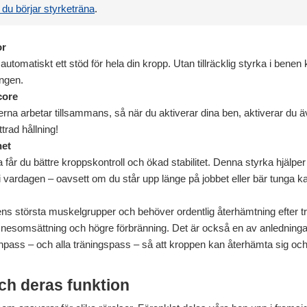
 du börjar styrketräna
.
or
tomatiskt ett stöd för hela din kropp. Utan tillräcklig styrka i benen k
ingen.
core
a arbetar tillsammans, så när du aktiverar dina ben, aktiverar du ä
trad hållning!
het
år du bättre kroppskontroll och ökad stabilitet. Denna styrka hjälper
i vardagen – oavsett om du står upp länge på jobbet eller bär tunga ka
s största muskelgrupper och behöver ordentlig återhämtning efter t
mnesomsättning och högre förbränning. Det är också en av anledningarna 
enpass – och alla träningspass – så att kroppen kan återhämta sig och f
ch deras funktion