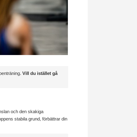
 benträning.
Vill du istället gå
änslan och den skakiga
pens stabila grund, förbättrar din