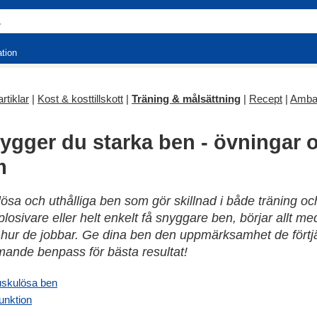
ation
rtiklar
|
Kost & kosttillskott
|
Träning & målsättning
|
Recept
|
Amba
bygger du starka ben - övningar 
m
lösa och uthålliga ben som gör skillnad i både träning o
xplosivare eller helt enkelt få snyggare ben, börjar allt me
ur de jobbar. Ge dina ben den uppmärksamhet de förtjän
ande benpass för bästa resultat!
uskulösa ben
unktion