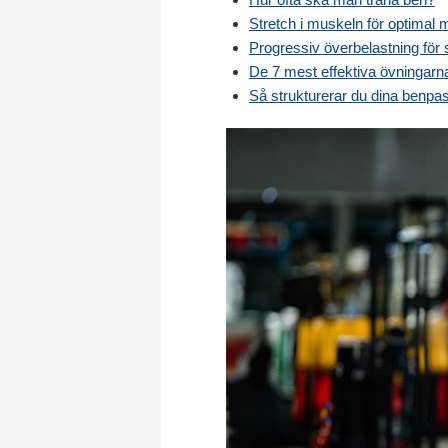
Stretch i muskeln för optimal m
Progressiv överbelastning för 
De 7 mest effektiva övningarn
Så strukturerar du dina benpas