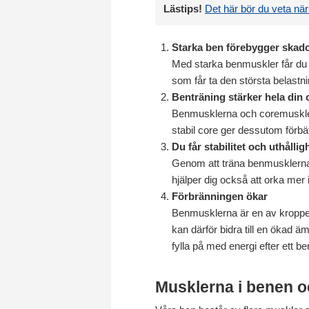
Lästips!
Det här bör du veta när
Starka ben förebygger skad
Med starka benmuskler får du au
som får ta den största belastn
Benträning stärker hela din 
Benmusklerna och coremusklern
stabil core ger dessutom förbät
Du får stabilitet och uthållig
Genom att träna benmusklerna f
hjälper dig också att orka mer 
Förbränningen ökar
Benmusklerna är en av kroppen
kan därför bidra till en ökad ä
fylla på med energi efter ett b
Musklerna i benen o