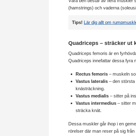
Våra ben består av flera muskler s
(hamstrings) och vaderna (soleus
Tips!
Lär dig allt om rumpmuskl
Quadriceps – sträcker ut 
Quadriceps femoris är en fyrhövda
Quadriceps innefattar dessa fyra 
Rectus femoris
– muskeln som 
Vastus lateralis
– den största a
knästräckning.
Vastus medialis
– sitter på ins
Vastus intermedius
– sitter 
sträcka knät.
Dessa muskler går ihop i en gemen
rörelser där man reser på sig från