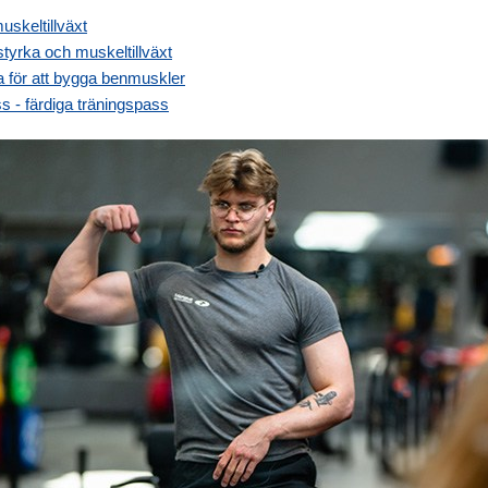
uskeltillväxt
styrka och muskeltillväxt
a för att bygga benmuskler
s - färdiga träningspass