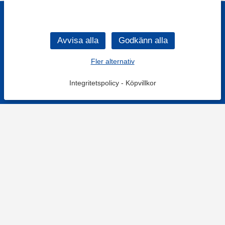
Fler alternativ
Integritetspolicy
-
Köpvillkor
KONTAKT
Kontaktformulär