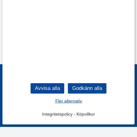
Fler alternativ
Integritetspolicy
-
Köpvillkor