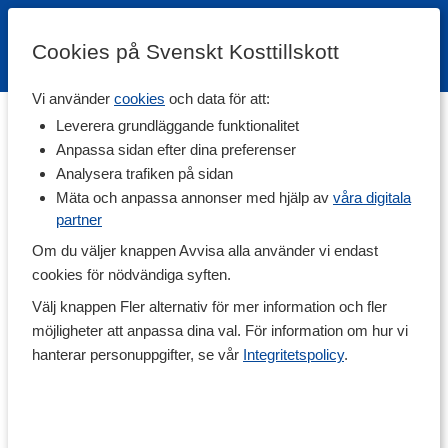
Cookies på Svenskt Kosttillskott
Vi använder
cookies
och data för att:
Aktuella artiklar
|
Kost & kosttillskott
|
Träning & målsättning
|
Leverera grundläggande funktionalitet
Recept
|
Ambassadörer
Anpassa sidan efter dina preferenser
Analysera trafiken på sidan
Fettförbränning och
Mäta och anpassa annonser med hjälp av
våra digitala
partner
könsskillnader
Om du väljer knappen Avvisa alla använder vi endast
cookies för nödvändiga syften.
De fysiologiska mekanismerna bakom fettförbränning
Välj knappen Fler alternativ för mer information och fler
är väldigt komplexa och det finns även en rad
möjligheter att anpassa dina val. För information om hur vi
könsskillnader med avseende på fysiologin, såsom
hanterar personuppgifter, se vår
Integritetspolicy
.
hormonuppsättning och fördelning av kroppsfett.
Borde inte då kvinnor och män skilja sig även med
avseende på fettförbränning? Kanske bör vi då
anamma en könsspecifik metod för att bränna fett så