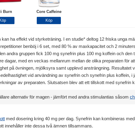
li Burn
Core Caffeine
 kan ha effekt vid styrketräning. I en studie* deltog 12 friska unga mä
 repetitioner benböj i 6 set, med 80 % av maxkapacitet och 2 minuter
den andra gruppen fick 100 mg synefrin plus 100 mg koffein och den tr
i tre dagar, med en veckas mellanrum mellan de olika preparaten för at
het på övningen, mjölksyra samt upplevd ansträngning. Resultatet vi
delhastighet vid användning av synefrin och synefrin plus koffein, 
ningar av preparaten. Slutsatsen blev att ett tillskott med synefrin
ällare alternativ för magen - jämfört med andra stimulantias såsom
chi
ott
med dosering kring 40 mg per dag. Synefrin kan kombineras med ko
kott innehåller inte dessa två ämnen tillsammans.