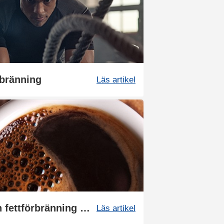
rbränning
Läs artikel
Så hänger koffein och fettförbränning ihop
Läs artikel