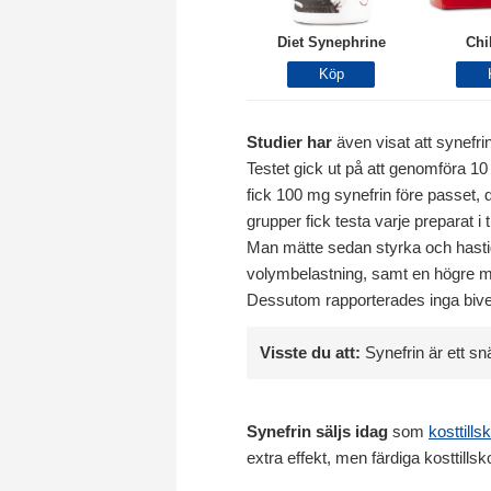
Diet Synephrine
Chi
Studier har
även visat att synefrin
Testet gick ut på att genomföra 10
fick 100 mg synefrin före passet, 
grupper fick testa varje preparat 
Man mätte sedan styrka och hastig
volymbelastning, samt en högre me
Dessutom rapporterades inga biverk
Visste du att:
Synefrin är ett sn
Synefrin säljs idag
som
kosttillsk
extra effekt, men färdiga kosttills