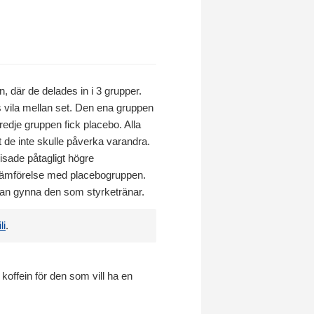
n, där de delades in i 3 grupper.
s vila mellan set. Den ena gruppen
edje gruppen fick placebo. Alla
t de inte skulle påverka varandra.
sade påtagligt högre
i jämförelse med placebogruppen.
 kan gynna den som styrketränar.
li
.
ffein för den som vill ha en