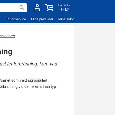
0
produkter
0 kr
Kundservice
Mina produkter
Mina sidor
ssadörer
ning
 just fettförbränning. Men vad
 Ämnet som växt sig populärt
förbränning vid deff eller annan typ