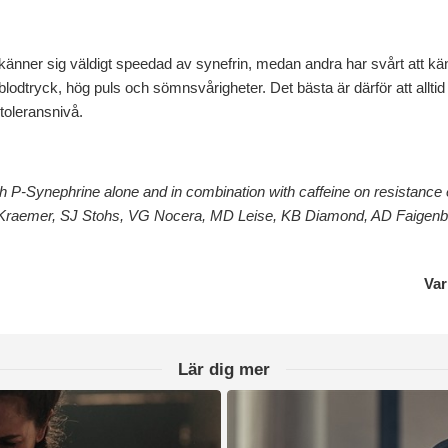
a känner sig väldigt speedad av synefrin, medan andra har svårt att k
 blodtryck, hög puls och sömnsvårigheter. Det bästa är därför att allti
n toleransnivå.
th P-Synephrine alone and in combination with caffeine on resistanc
Kraemer, SJ Stohs, VG Nocera, MD Leise, KB Diamond, AD Faigen
Var
Lär dig mer