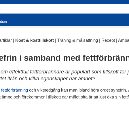
ation
rtiklar
|
Kost & kosttillskott
|
Träning & målsättning
|
Recept
|
Amba
efrin i samband med fettförbrän
m effektfull fettförbrännare är populärt som tillskott för
det ifrån och vilka egenskaper har ämnet?
m
fettförbränning
och viktnedgång kan man ibland höra ordet synefrin.
 ämne och förekommer i tillskott där målet ofta är att just öka sin fett