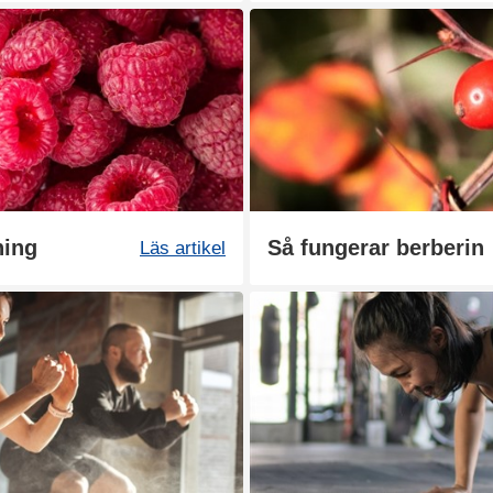
ning
Så fungerar berberin
Läs artikel