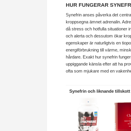
HUR FUNGERAR SYNEFR
Synefrin anses påverka det central
kroppsegna ämnet adrenalin. Adrenal
då stress och hotfulla situationer i
och alerta och dessutom ökar kro
egenskaper är naturligtvis en tio
energiförbrukning till värme, min
hårdare. Exakt hur synefrin funge
uppiggande känsla efter att ha pro
ofta som mjukare med en vakenhet 
Synefrin och liknande tillskott