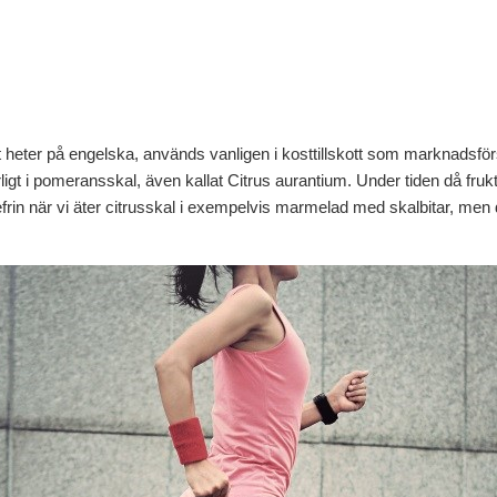
 heter på engelska, används vanligen i kosttillskott som marknadsför
rligt i pomeransskal, även kallat Citrus aurantium. Under tiden då fru
efrin när vi äter citrusskal i exempelvis marmelad med skalbitar, men d