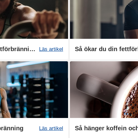
Bästa träningsformen för fettförbränning
Så ökar du din fettfö
Läs artikel
bränning
Läs artikel