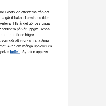
r liknats vid effekterna från det
 går tillbaka till urminnes tider
överleva. Tillståndet gör oss pigga
 fokusera på vår uppgift. Dessa
ur som medför en högre
 som gör att vi orkar träna ännu
kerhet. Även om många upplever en
mpelvis
koffein
. Synefrin upplevs