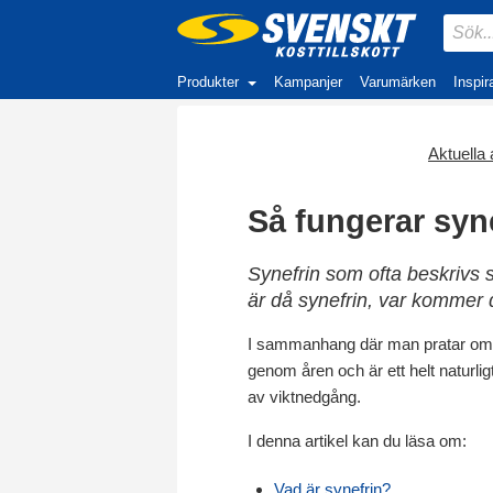
Produkter
Kampanjer
Varumärken
Inspir
Aktuella a
Så fungerar syn
Synefrin som ofta beskrivs so
är då synefrin, var kommer 
I sammanhang där man pratar o
genom åren och är ett helt naturligt
av viktnedgång.
I denna artikel kan du läsa om:
Vad är synefrin?