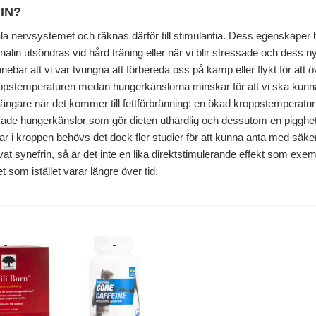
IN?
a nervsystemet och räknas därför till stimulantia. Dess egenskaper ha
in utsöndras vid hård träning eller när vi blir stressade och dess nytta
nnebar att vi var tvungna att förbereda oss på kamp eller flykt för att 
ppstemperaturen medan hungerkänslorna minskar för att vi ska kunna
poängare när det kommer till fettförbränning: en ökad kroppstemperat
skade hungerkänslor som gör dieten uthärdlig och dessutom en pigghet
rar i kroppen behövs det dock fler studier för att kunna anta med sä
vat synefrin, så är det inte en lika direktstimulerande effekt som exe
som istället varar längre över tid.