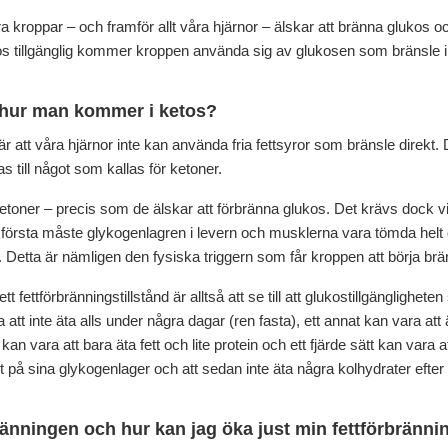
åra kroppar – och framför allt våra hjärnor – älskar att bränna glukos oc
os tillgänglig kommer kroppen använda sig av glukosen som bränsle i fö
 hur man kommer i ketos?
r att våra hjärnor inte kan använda fria fettsyror som bränsle direkt.
s till något som kallas för ketoner.
etoner – precis som de älskar att förbränna glukos. Det krävs dock vis
et första måste glykogenlagren i levern och musklerna vara tömda helt
. Detta är nämligen den fysiska triggern som får kroppen att börja brän
i ett fettförbränningstillstånd är alltså att se till att glukostillgänglighe
ra att inte äta alls under några dagar (ren fasta), ett annat kan vara att
kan vara att bara äta fett och lite protein och ett fjärde sätt kan vara
t på sina glykogenlager och att sedan inte äta några kolhydrater efter
bränningen och hur kan jag öka just min fettförbränni