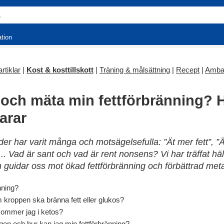
ation
rtiklar
|
Kost & kosttillskott
|
Träning & målsättning
|
Recept
|
Amba
 och mäta min fettförbränning? 
arar
r har varit många och motsägelsefulla: ”Ät mer fett”, ”Ät
... Vad är sant och vad är rent nonsens? Vi har träffat 
guidar oss mot ökad fettförbränning och förbättrad meta
nning?
kroppen ska bränna fett eller glukos?
kommer jag i ketos?
ingen och hur kan jag min fettförbränning?