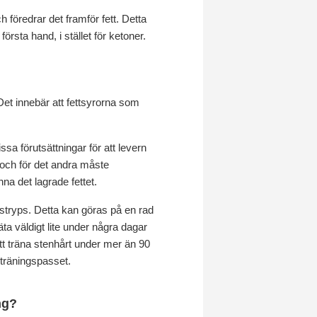
h föredrar det framför fett. Detta
rsta hand, i stället för ketoner.
 Det innebär att fettsyrorna som
sa förutsättningar för att levern
 och för det andra måste
na det lagrade fettet.
ten stryps. Detta kan göras på en rad
 äta väldigt lite under några dagar
 att träna stenhårt under mer än 90
 träningspasset.
ng?