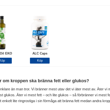
Oil EKO
ALC Caps
 om kroppen ska bränna fett eller glukos?
nklare än man tror. Vi bränner mest utav det vi äter mest av. Äter vi 
 glukos. Äter vi mest fett – och lite glukos – så förbränner vi mest fett
t enkelt lite ringrostiga i sin förmåga att bränna fett medan andra kro