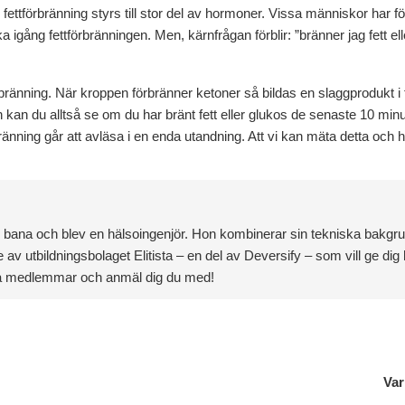
 fettförbränning styrs till stor del av hormoner. Vissa människor har 
ka igång fettförbränningen. Men, kärnfrågan förblir: ”bränner jag fett e
förbränning. När kroppen förbränner ketoner så bildas en slaggprodukt
kan du alltså se om du har bränt fett eller glukos de senaste 10 minut
ränning går att avläsa i en enda utandning. Att vi kan mäta detta och hu
e bana och blev en hälsoingenjör. Hon kombinerar sin tekniska bakgr
 av utbildningsbolaget Elitista – en del av Deversify – som vill ge d
da medlemmar och anmäl dig du med!
Var