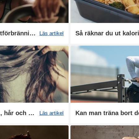
Bästa träningsformen för fettförbränning
Så räknar du ut kalor
Läs artikel
Bästa kosttillskotten för hud, hår och naglar
Läs artikel