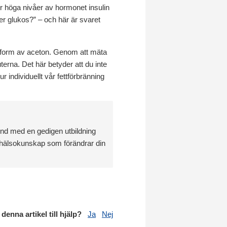
för höga nivåer av hormonet insulin
ller glukos?” – och här är svaret
 i form av aceton. Genom att mäta
erna. Det här betyder att du inte
r individuellt vår fettförbränning
und med en gedigen utbildning
ig hälsokunskap som förändrar din
 denna artikel till hjälp?
Ja
Nej