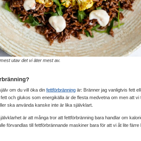
mest utav det vi äter mest av.
örbränning?
 själv om du vill öka din
fettförbränning
är: Bränner jag vanligtvis fett e
ett och glukos som energikälla är de flesta medvetna om men att vi til
ler ska använda kanske inte är lika självklart.
lvklarhet är att många tror att fettförbränning bara handlar om kalori
le förvandlas till fettförbrännande maskiner bara för att vi åt lite färre k