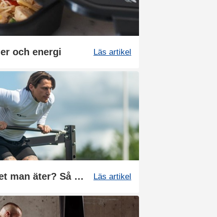
ier och energi
Läs artikel
Kan man träna bort det man äter? Så här fungerar träning och viktnedgång
Läs artikel