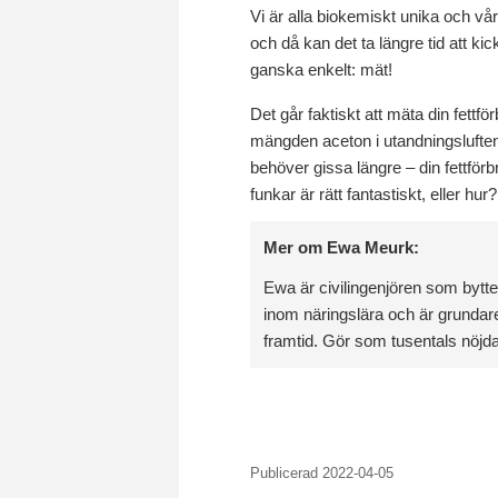
Vi är alla biokemiskt unika och vår
och då kan det ta längre tid att kic
ganska enkelt: mät!
Det går faktiskt att mäta din fett
mängden aceton i utandningsluften 
behöver gissa längre – din fettförb
funkar är rätt fantastiskt, eller hur?
Mer om Ewa Meurk:
Ewa är civilingenjören som bytt
inom näringslära och är grundare
framtid. Gör som tusentals nöj
Publicerad 2022-04-05