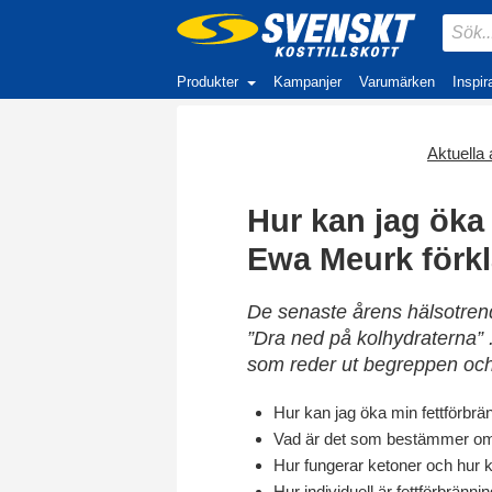
Produkter
Kampanjer
Varumärken
Inspir
Aktuella a
Hur kan jag öka
Ewa Meurk förkl
De senaste årens hälsotrende
”Dra ned på kolhydraterna” 
som reder ut begreppen och 
Hur kan jag öka min fettförbrä
Vad är det som bestämmer om 
Hur fungerar ketoner och hur 
Hur individuell är fettförbränn