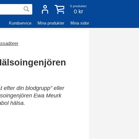
0
produkter
0 kr
Kundservice
Mina produkter
Mina sidor
ssadörer
Hälsoingenjören
 efter din blodgrupp” eller
hälsoingenjören Ewa Meurk
bol hälsa.