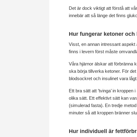
Det är dock viktigt att förstå att v
innebär att så länge det finns gluk
Hur fungerar ketoner och
Visst, en annan intressant aspekt ä
finns i levern först måste omvandla
Våra hjärnor älskar att förbränna k
ska börja tillverka ketoner. För d
blodsockret och insulinet vara lågt
Ett bra sätt att ’tvinga’ in kroppen 
olika sätt. Ett effektivt sätt kan va
(simulerad fasta). En tredje metod 
minuter så att kroppen bränner slu
Hur individuell är fettför