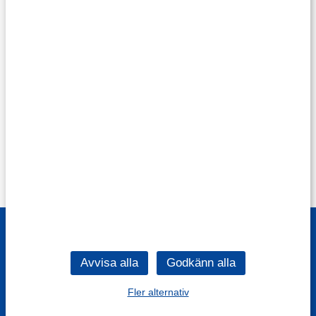
Fler alternativ