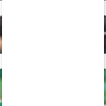
Så kan du boosta din löpträning och återhämtning med kosttillskott
Läs artikel
Guide: Protein för träning
Läs artikel