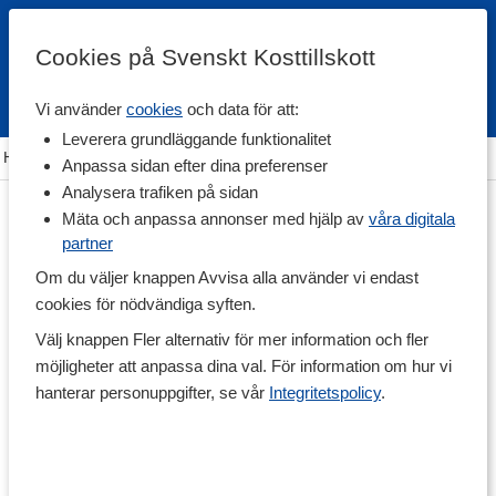
Cookies på Svenskt Kosttillskott
Vi använder
cookies
och data för att:
Fri frakt
Snabb leverans
Kundklubb
Leverera grundläggande funktionalitet
Hem
>
Träningstillskott
>
Proteinpulver
>
Veganskt Protein
Anpassa sidan efter dina preferenser
Analysera trafiken på sidan
Mäta och anpassa annonser med hjälp av
våra digitala
partner
Om du väljer knappen Avvisa alla använder vi endast
cookies för nödvändiga syften.
Välj knappen Fler alternativ för mer information och fler
möjligheter att anpassa dina val. För information om hur vi
hanterar personuppgifter, se vår
Integritetspolicy
.