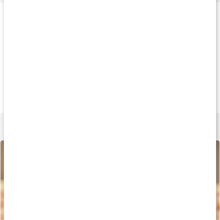
Produkttips
Alternativ
Köp 4 - spara 15%
Köp 10 - spara 12
330 kr
399 kr
17 k
Ärt & Havreprotein
Whey Protein
Core Whey Porti
1 kg
1 kg
33 g
Lär dig mer