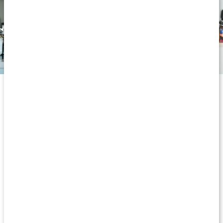
Rikt på essentiella näringsämnen
Hampaprotein är inte bara en bra proteinkälla, utan innehåller
också viktiga näringsämnen som såsom mineralerna
järn
,
zink
och
magnesium
samt flera viktiga
B-vitaminer
. Järn spelar en
nyckelroll i blodbildningen och hjälper till att minska trötthet.
Magnesium bidrar till normal muskel- och nervfunktion, medan
zink fungerar som en antioxidant och är nödvändig för
immunsystemet. Tack vare sitt näringsrika innehåll och sina
fördelar är hampaprotein ett utmärkt val för aktiva personer,
vegetarianer, laktosintoleranta eller för dig som söker ett naturligt
proteinpulver.