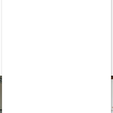
resten består av kostfibrer och viktiga fettsyror. Hampaprotein
EKO är helt fritt från tillsatser och har en neutral smak, vilket gör
det idealiskt för matlagning och bakning som en daglig närings-
och proteinkälla. Hampaprotein från Healthwell är perfekt för
aktiva personer, vegetarianer eller den som söker ett naturligt
proteinpulver.
Ekologiskt certifierat
50 % protein, 25 % kostfibrer
Fritt från tillsatser
Neutral smak
Veganskt