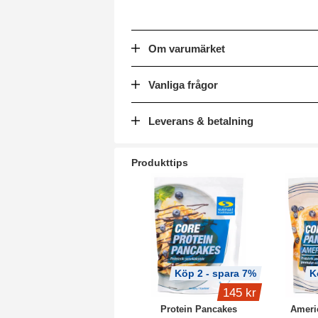
Om varumärket
Vanliga frågor
Leverans & betalning
Produkttips
Köp 2 - spara 7%
K
145 kr
Protein Pancakes
Ameri