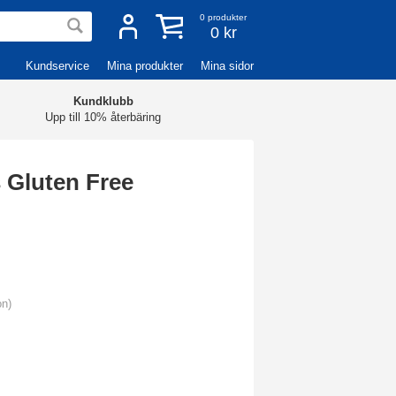
0
produkter
0 kr
Kundservice
Mina produkter
Mina sidor
Kundklubb
Upp till 10% återbäring
 Gluten Free
on)