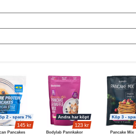
öp 2 - spara 7%
Andra har köpt
Köp 3 - spa
145 kr
123 kr
can Pancakes
Bodylab Pannkakor
Pancake Mix