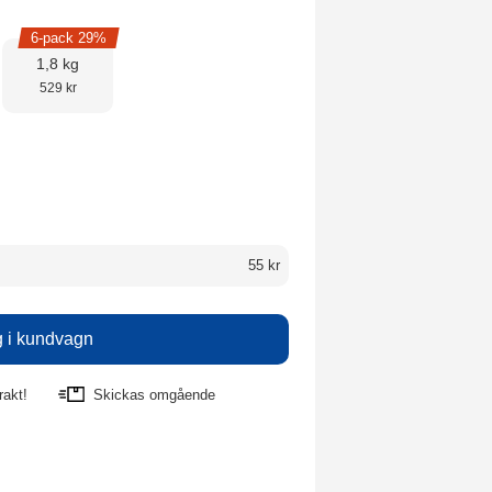
6-pack 29%
1,8 kg
529 kr
55 kr
rakt!
Skickas omgående