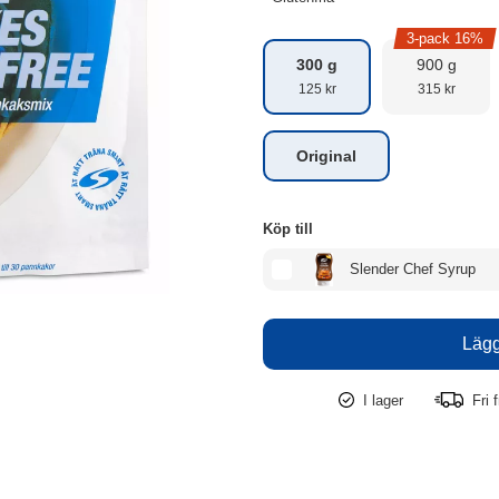
3-pack 16%
300 g
900 g
125 kr
315 kr
Original
Köp till
Slender Chef Syrup
I lager
Fri f