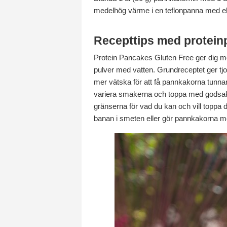
medelhög värme i en teflonpanna med ell
Recepttips med protei
Protein Pancakes Gluten Free ger dig möjl
pulver med vatten. Grundreceptet ger t
mer vätska för att få pannkakorna tunnare.
variera smakerna och toppa med godsaker
gränserna för vad du kan och vill toppa 
banan i smeten eller gör pannkakorna mer m