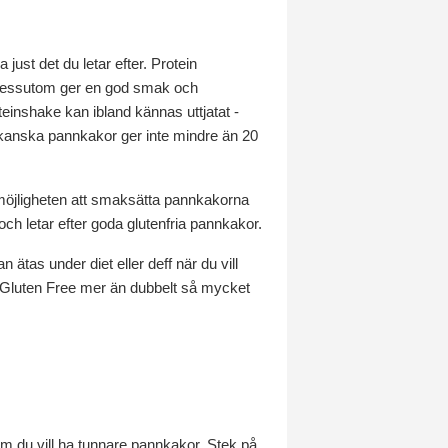
just det du letar efter. Protein
m dessutom ger en god smak och
teinshake kan ibland kännas uttjatat -
rikanska pannkakor ger inte mindre än 20
g möjligheten att smaksätta pannkakorna
 och letar efter goda glutenfria pannkakor.
 ätas under diet eller deff när du vill
s Gluten Free mer än dubbelt så mycket
r om du vill ha tunnare pannkakor. Stek på