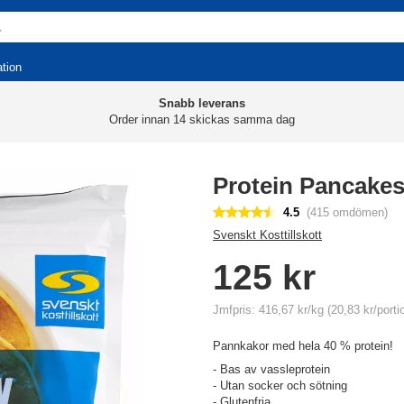
ation
Snabb leverans
Order innan 14 skickas samma dag
Protein Pancakes
4.5
(415 omdömen)
Svenskt Kosttillskott
125 kr
Jmfpris: 416,67 kr/kg (20,83 kr/porti
Pannkakor med hela 40 % protein!
- Bas av vassleprotein
- Utan socker och sötning
- Glutenfria