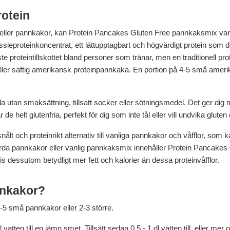
otein
lor eller pannkakor, kan Protein Pancakes Gluten Free pannkaksmix vara 
sleproteinkoncentrat, ett lättupptagbart och högvärdigt protein so
te proteintillskottet bland personer som tränar, men en traditionell pro
a eller saftig amerikansk proteinpannkaka. En portion på 4-5 små ame
a utan smaksättning, tillsatt socker eller sötningsmedel. Det ger di
 helt glutenfria, perfekt för dig som inte tål eller vill undvika gluten
ålt och proteinrikt alternativ till vanliga pannkakor och våfflor, som kan
mgjorda pannkakor eller vanlig pannkaksmix innehåller Protein Pancake
tvis dessutom betydligt mer fett och kalorier än dessa proteinvåfflor.
nnkakor?
-5 små pannkakor eller 2-3 större.
tten till en jämn smet. Tillsätt sedan 0.5 - 1 dl vatten till, eller me