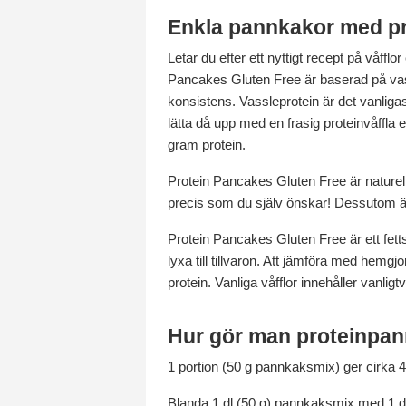
Enkla pannkakor med pr
Letar du efter ett nyttigt recept på våff
Pancakes Gluten Free är baserad på vas
konsistens. Vassleprotein är det vanligas
lätta då upp med en frasig proteinvåffl
gram protein.
Protein Pancakes Gluten Free är naturell
precis som du själv önskar! Dessutom är de
Protein Pancakes Gluten Free är ett fettsn
lyxa till tillvaron. Att jämföra med he
protein. Vanliga våfflor innehåller vanlig
Hur gör man proteinpa
1 portion (50 g pannkaksmix) ger cirka 4
Blanda 1 dl (50 g) pannkaksmix med 1 dl va