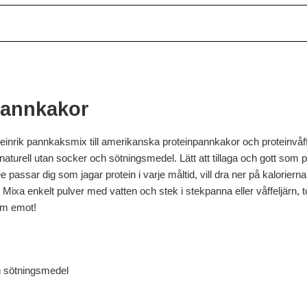
pannkakor
einrik pannkaksmix till amerikanska proteinpannkakor och proteinvåf
 naturell utan socker och sötningsmedel. Lätt att tillaga och gott som
passar dig som jagar protein i varje måltid, vill dra ner på kalorie
 Mixa enkelt pulver med vatten och stek i stekpanna eller våffeljärn, t
ram emot!
h sötningsmedel