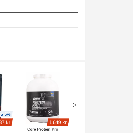
ra 5%
Köp 4 - spara 15%
37 kr
1 649 kr
399 kr
Core Protein Pro
Whey Protein