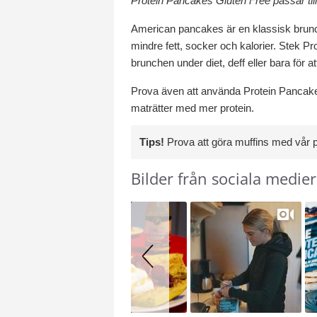
Protein Pancakes Gluten Free passar till 
American pancakes är en klassisk brunch
mindre fett, socker och kalorier. Stek Pr
brunchen under diet, deff eller bara för at
Prova även att använda Protein Pancakes
maträtter med mer protein.
Tips!
Prova att göra muffins med vår
Bilder från sociala medier
Slideshow
Slide
controls