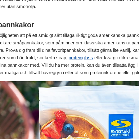
er utan smör/olja.
npannkakor
igheten att på ett smidigt sätt tillaga riktigt goda amerikanska pannka
jockare småpannkakor, som påminner om klassiska amerikanska pannka
 Prova dig fram till dina favoritpannkakor, tillsätt gärna lite vanilj, 
 som bär, frukt, sockerfri sirap,
proteinglass
eller kvarg i olika sm
dina pannkakor med. Vill du ha mer protein, kan du även tillsätta äg
atiga och tillsätt havregryn i eller ät som proteinrik crepe eller galet