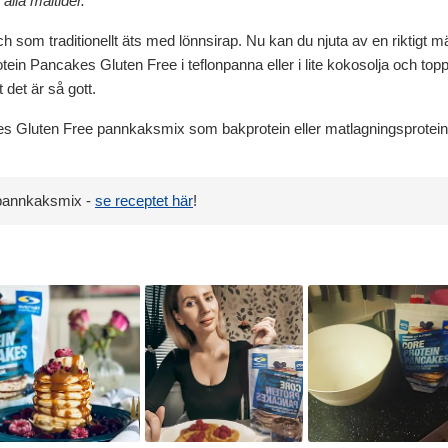
alla måltider.
 som traditionellt äts med lönnsirap. Nu kan du njuta av en riktigt
otein Pancakes Gluten Free i teflonpanna eller i lite kokosolja och topp
t det är så gott.
 Gluten Free pannkaksmix som bakprotein eller matlagningsprotein nä
 pannkaksmix -
se receptet här
!