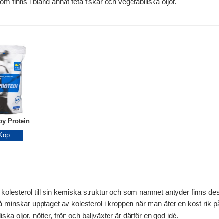
som finns i bland annat feta fiskar och vegetabiliska oljor.
oy Protein
olesterol till sin kemiska struktur och som namnet antyder finns des
så minskar upptaget av kolesterol i kroppen när man äter en kost rik på 
iska oljor, nötter, frön och baljväxter är därför en god idé.