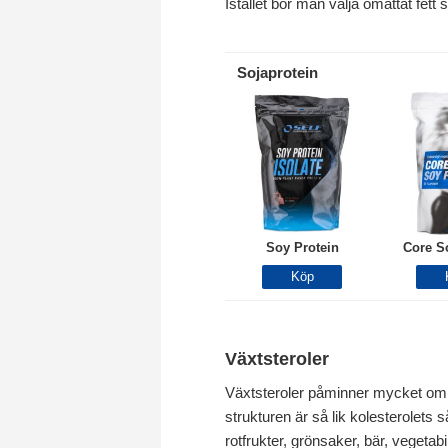
Istället bör man välja omättat fett 
Sojaprotein
Soy Protein
Core S
Växtsteroler
Växtsteroler påminner mycket om k
strukturen är så lik kolesterolets 
rotfrukter, grönsaker, bär, vegetabil