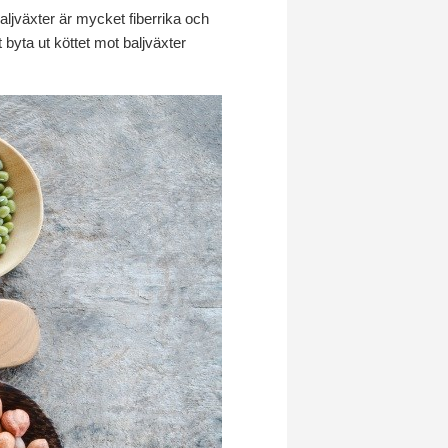
Baljväxter är mycket fiberrika och
byta ut köttet mot baljväxter