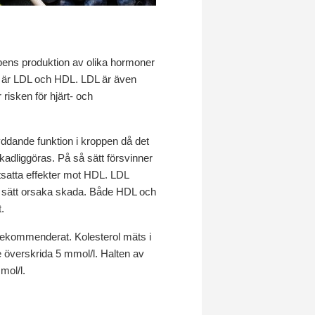
ppens produktion av olika hormoner
ste är LDL och HDL. LDL är även
isken för hjärt- och
ddande funktion i kroppen då det
skadliggöras. På så sätt försvinner
motsatta effekter mot HDL. LDL
 så sätt orsaka skada. Både HDL och
.
 rekommenderat. Kolesterol mäts i
te överskrida 5 mmol/l. Halten av
mol/l.