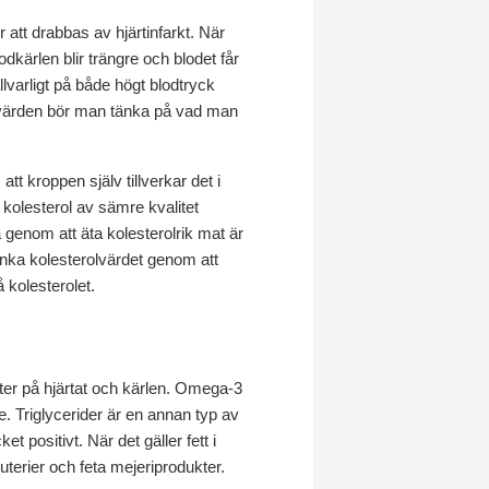
 att drabbas av hjärtinfarkt. När
odkärlen blir trängre och blodet får
llvarligt på både högt blodtryck
 värden bör man tänka på vad man
tt kroppen själv tillverkar det i
d kolesterol av sämre kvalitet
a genom att äta kolesterolrik mat är
änka kolesterolvärdet genom att
 kolesterolet.
ekter på hjärtat och kärlen. Omega-3
e. Triglycerider är en annan typ av
t positivt. När det gäller fett i
terier och feta mejeriprodukter.