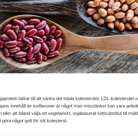
aprotein bidrar till att sänka det totala kolesterolet, LDL-kolesterolet
Sojans innehåll av isoflavoner är något man misstänker kan vara anledni
gen eller att ibland välja ett vegetariskt, sojabaserat köttsubstitut till m
öra något gott för sitt kolesterol.