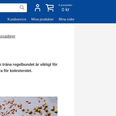
0
produkter
0 kr
Kundservice
Mina produkter
Mina sidor
ssadörer
h träna regelbundet är viktigt för
ra för kolesterolet.