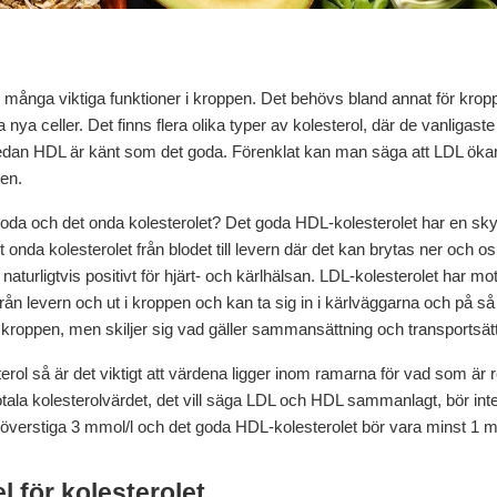
ar många viktiga funktioner i kroppen. Det behövs bland annat för kro
 nya celler. Det finns flera olika typer av kolesterol, där de vanliga
dan HDL är känt som det goda. Förenklat kan man säga att LDL ökar r
en.
oda och det onda kolesterolet? Det goda HDL-kolesterolet har en sky
t onda kolesterolet från blodet till levern där det kan brytas ner och o
 naturligtvis positivt för hjärt- och kärlhälsan. LDL-kolesterolet har 
från levern och ut i kroppen och kan ta sig in i kärlväggarna och på
 i kroppen, men skiljer sig vad gäller sammansättning och transportsätt
rol så är det viktigt att värdena ligger inom ramarna för vad som är
 totala kolesterolvärdet, det vill säga LDL och HDL sammanlagt, bör in
 överstiga 3 mmol/l och det goda HDL-kolesterolet bör vara minst 1 m
 för kolesterolet