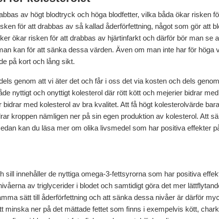
rabbas av högt blodtryck och höga blodfetter, vilka båda ökar risken för
risken för att drabbas av så kallad åderförfettning, något som gör att bl
sker ökar risken för att drabbas av hjärtinfarkt och därför bör man se a
 man kan för att sänka dessa värden. Även om man inte har för höga
de på kort och lång sikt.
dels genom att vi äter det och får i oss det via kosten och dels genom a
åde nyttigt och onyttigt kolesterol där rött kött och mejerier bidrar me
r bidrar med kolesterol av bra kvalitet. Att få högt kolesterolvärde bar
 drar kroppen nämligen ner på sin egen produktion av kolesterol. Att s
 Nedan kan du läsa mer om olika livsmedel som har positiva effekter på
 och sill innehåller de nyttiga omega-3-fettsyrorna som har positiva eff
åerna av triglycerider i blodet och samtidigt göra det mer lättflytand
mma sätt till åderförfettning och att sänka dessa nivåer är därför mycke
minska ner på det mättade fettet som finns i exempelvis kött, charku