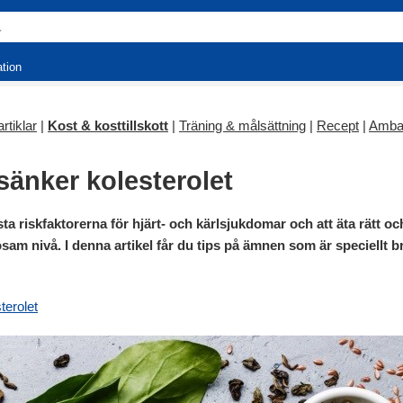
ation
rtiklar
|
Kost & kosttillskott
|
Träning & målsättning
|
Recept
|
Amba
änker kolesterolet
ta riskfaktorerna för hjärt- och kärlsjukdomar och att äta rätt oc
osam nivå. I denna artikel får du tips på ämnen som är speciellt b
terolet