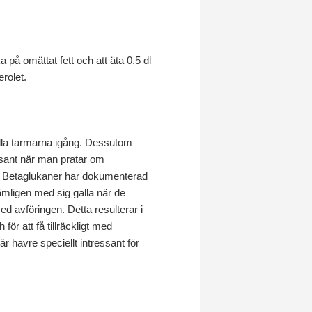
a på omättat fett och att äta 0,5 dl
rolet.
t hålla tarmarna igång. Dessutom
essant när man pratar om
er. Betaglukaner har dokumenterad
nämligen med sig galla när de
d avföringen. Detta resulterar i
för att få tillräckligt med
r havre speciellt intressant för