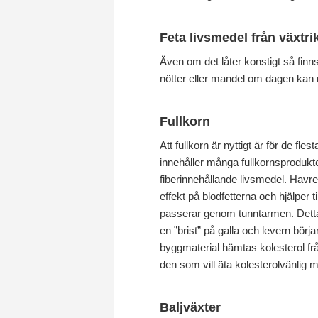
Feta livsmedel från växtri
Även om det låter konstigt så finns 
nötter eller mandel om dagen kan m
Fullkorn
Att fullkorn är nyttigt är för de fl
innehåller många fullkornsprodukte
fiberinnehållande livsmedel. Havre
effekt på blodfetterna och hjälper 
passerar genom tunntarmen. Detta f
en ”brist” på galla och levern börja
byggmaterial hämtas kolesterol från
den som vill äta kolesterolvänlig m
Baljväxter