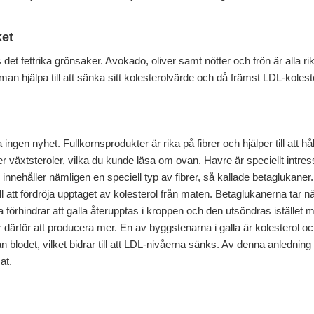
ket
det fettrika grönsaker. Avokado, oliver samt nötter och frön är alla rik
an hjälpa till att sänka sitt kolesterolvärde och då främst LDL-koleste
esta ingen nyhet. Fullkornsprodukter är rika på fibrer och hjälper till at
r växtsteroler, vilka du kunde läsa om ovan. Havre är speciellt intr
 innehåller nämligen en speciell typ av fibrer, så kallade betaglukan
till att fördröja upptaget av kolesterol från maten. Betaglukanerna tar 
örhindrar att galla återupptas i kroppen och den utsöndras istället me
r därför att producera mer. En av byggstenarna i galla är kolesterol och 
 blodet, vilket bidrar till att LDL-nivåerna sänks. Av denna anledning ä
at.