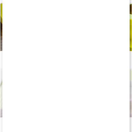
Så fungerar GLA (nattljusolja)
Läs artikel
Därför är omega-6 bra
Läs artikel