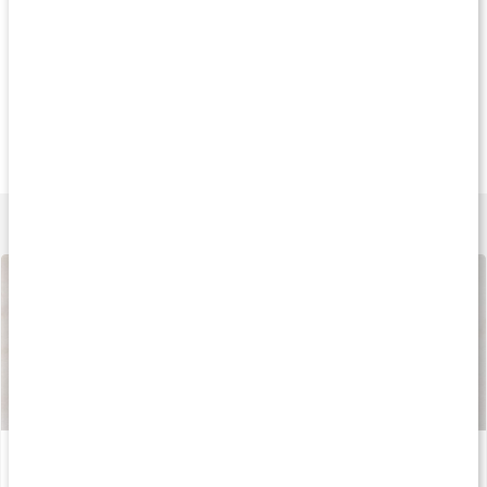
Köp 3 - spara 11%
Andra har köpt
Köp 4 - spara 29
239 kr
365 kr
217 k
GLA Nattljusolja
Efamol
Nattljusolja 10% 
90 kaps
120 kaps
100 kaps
Lär dig mer
Så tillverkas våra kapslar och tabletter
Läs artikel