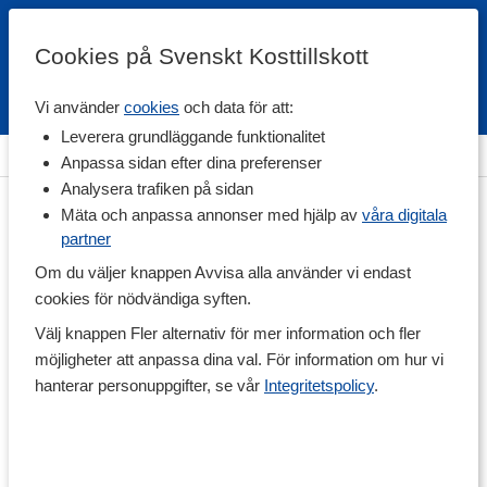
Cookies på Svenskt Kosttillskott
Vi använder
cookies
och data för att:
Fri frakt
Snabb leverans
Kundklubb
Leverera grundläggande funktionalitet
Hem
>
Hälsa
>
Kosttillskott för Henne
Anpassa sidan efter dina preferenser
Analysera trafiken på sidan
Mäta och anpassa annonser med hjälp av
våra digitala
partner
Om du väljer knappen Avvisa alla använder vi endast
cookies för nödvändiga syften.
Välj knappen Fler alternativ för mer information och fler
möjligheter att anpassa dina val. För information om hur vi
hanterar personuppgifter, se vår
Integritetspolicy
.