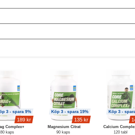
öp 3 - spara 9%
Köp 3 - spara 19%
Köp 3 - spar
189 kr
135 kr
1
Mag Complex+
Magnesium Citrat
Calcium Comple
180 kaps
90 kaps
120 tabl