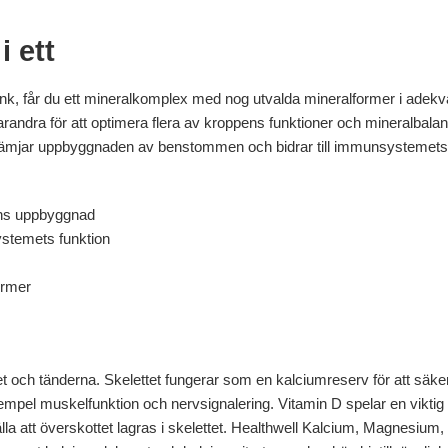
i ett
k, får du ett mineralkomplex med nog utvalda mineralformer i adek
randra för att optimera flera av kroppens funktioner och mineralbalans
ämjar uppbyggnaden av benstommen och bidrar till immunsystemets 
ens uppbyggnad
ystemets funktion
ormer
ttet och tänderna. Skelettet fungerar som en kalciumreserv för att säker
empel muskelfunktion och nervsignalering. Vitamin D spelar en viktig 
a att överskottet lagras i skelettet. Healthwell Kalcium, Magnesium, 