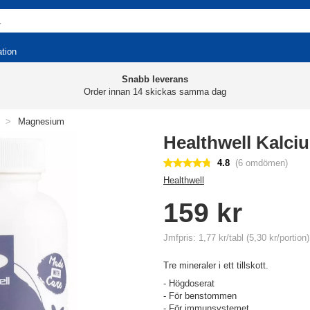
ation
Snabb leverans
Order innan 14 skickas samma dag
>
Magnesium
Healthwell Kalci
4.8
(6 omdömen)
Healthwell
159 kr
Jmfpris: 1,77 kr/tabl (5,30 kr/portion)
Tre mineraler i ett tillskott.
- Högdoserat
- För benstommen
- För immunsystemet