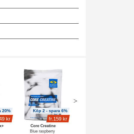
a 20%
Köp 2 - spara 6%
Köp 3 - spara 8%
49 kr
fr.
159 kr
299 kr
x+
Core Creatine
Creatine Caps Pro
Blue raspberry
120 kaps