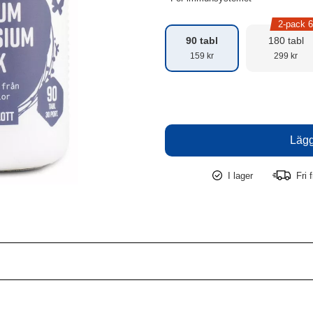
2-pack 
90 tabl
180 tabl
159 kr
299 kr
I lager
Fri f