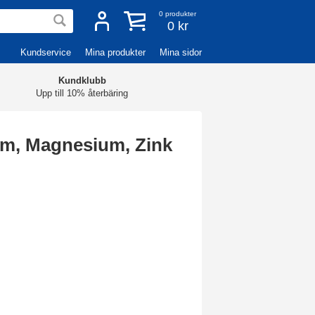
0
produkter
0 kr
Kundservice
Mina produkter
Mina sidor
Kundklubb
Upp till 10% återbäring
um, Magnesium, Zink