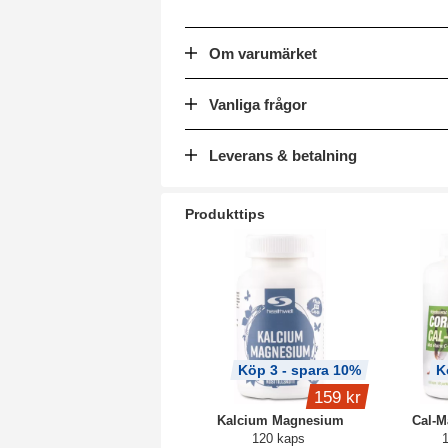
Om varumärket
Vanliga frågor
Leverans & betalning
Produkttips
Köp 3 - spara 10%
K
159 kr
Kalcium Magnesium
Cal-
120 kaps