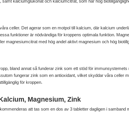
 samt kalciumglukonat och kalciumcitrat, som har hög biotillgängligh
åra celler. Det agerar som en motpol till kalcium, där kalcium under
sa funktioner är nödvändiga för kroppens optimala funktion. Magnesi
ller magnesiumcitrat med hög andel aktivt magnesium och hög biotillg
 kropp, bland annat så funderar zink som ett stöd för immunsystemets n
essutom fungerar zink som en antioxidant, vilket skyddar våra celler m
tillgänglig för kroppen.
 Kalcium, Magnesium, Zink
ommenderas att tas som en dos av 3 tabletter dagligen i samband med