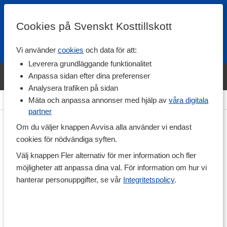
Cookies på Svenskt Kosttillskott
Vi använder
cookies
och data för att:
Fri frakt
Snabb leverans
Kundklubb
Leverera grundläggande funktionalitet
Bara idag! Handla varumärket Svenskt Kosttillskott för 600 kr & få
Anpassa sidan efter dina preferenser
shaker på köpet. »
Analysera trafiken på sidan
Hem
>
Hälsa
>
Kosttillskott för Henne
Mäta och anpassa annonser med hjälp av
våra digitala
partner
Om du väljer knappen Avvisa alla använder vi endast
cookies för nödvändiga syften.
Välj knappen Fler alternativ för mer information och fler
möjligheter att anpassa dina val. För information om hur vi
hanterar personuppgifter, se vår
Integritetspolicy
.