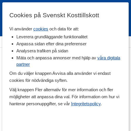
Cookies på Svenskt Kosttillskott
Vi använder
cookies
och data för att:
Fri frakt
Snabb leverans
Kundklubb
Leverera grundläggande funktionalitet
Hem
>
Hälsa
>
För Husdjur
Anpassa sidan efter dina preferenser
Analysera trafiken på sidan
Mäta och anpassa annonser med hjälp av
våra digitala
partner
Om du väljer knappen Avvisa alla använder vi endast
cookies för nödvändiga syften.
Välj knappen Fler alternativ för mer information och fler
möjligheter att anpassa dina val. För information om hur vi
hanterar personuppgifter, se vår
Integritetspolicy
.