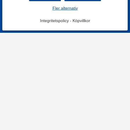
Fler alternativ
Integritetspolicy
-
Köpvillkor
KONTAKT
Kontaktformulär
TELEFON
0220601001