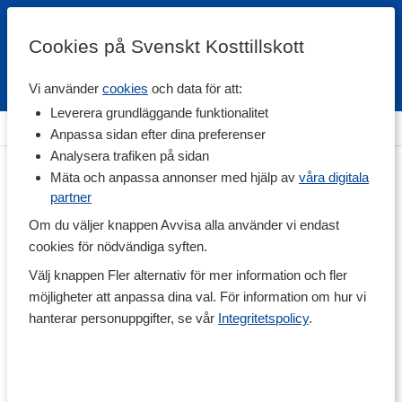
Cookies på Svenskt Kosttillskott
Vi använder
cookies
och data för att:
Fri frakt
Snabb leverans
Kundklubb
Leverera grundläggande funktionalitet
Hem
>
Hälsa
>
Omega-fettsyror
>
Omega-3
Anpassa sidan efter dina preferenser
Analysera trafiken på sidan
Mäta och anpassa annonser med hjälp av
våra digitala
partner
Om du väljer knappen Avvisa alla använder vi endast
cookies för nödvändiga syften.
Välj knappen Fler alternativ för mer information och fler
möjligheter att anpassa dina val. För information om hur vi
hanterar personuppgifter, se vår
Integritetspolicy
.