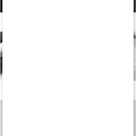
Så kan du boosta din löpträning och återhämtning med kosttillskott
Läs artikel
Välj rätt fett och olja
Läs artikel