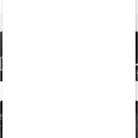
Core Omega-3
Core Omega-3+
Omega-3 Fiskolj
180 kaps
120 kaps
120 kaps
Lär dig mer
Återhämtning efter träning
Läs artikel