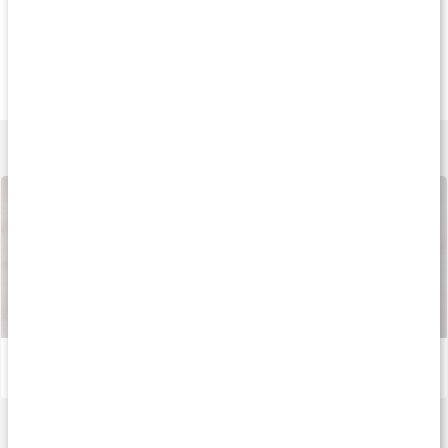
Produkt på köpet
Köp 3 - spara 10%
Andra har köp
227 kr
339 kr
141 k
Lions Mane
Lions Mane Premium
Lions Mane Pulv
60 tabl
90 kaps
100 g
Lär dig mer
Så tillverkas våra kapslar och tabletter
Läs artikel