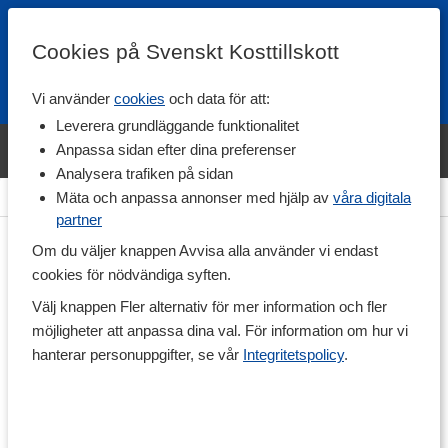
Cookies på Svenskt Kosttillskott
Vi använder
cookies
och data för att:
Fri frakt
Snabb leverans
Kundklubb
Leverera grundläggande funktionalitet
Bara idag! Handla varumärket Svenskt Kosttillskott för 600 kr & få
Anpassa sidan efter dina preferenser
shaker på köpet. »
Analysera trafiken på sidan
Hem
>
Hälsa
>
Fokus & Koncentration
Mäta och anpassa annonser med hjälp av
våra digitala
partner
Om du väljer knappen Avvisa alla använder vi endast
cookies för nödvändiga syften.
Välj knappen Fler alternativ för mer information och fler
möjligheter att anpassa dina val. För information om hur vi
hanterar personuppgifter, se vår
Integritetspolicy
.