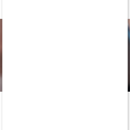
studier på lion’s mane, återstår det fortfarande forskning för att
kunna fastställa några definitiva slutsatser.
Optimal mängd aktiva ämnen
När man söker efter ett lion’s mane-extrakt är det viktigt att
fokusera på koncentrationen av aktiva ämnen. Ett högkvalitativt
extrakt bör innehålla generösa mängder av de aktiva ämnena